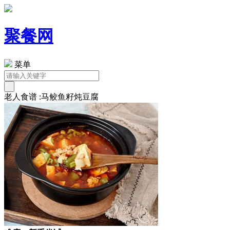
聚餐网
菜单
老人食谱 :马鲛鱼籽炖豆腐