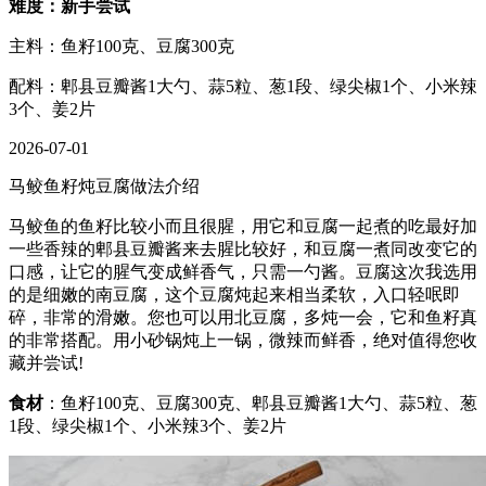
难度：新手尝试
主料：鱼籽100克、豆腐300克
配料：郫县豆瓣酱1大勺、蒜5粒、葱1段、绿尖椒1个、小米辣
3个、姜2片
2026-07-01
马鲛鱼籽炖豆腐做法介绍
马鲛鱼的鱼籽比较小而且很腥，用它和豆腐一起煮的吃最好加
一些香辣的郫县豆瓣酱来去腥比较好，和豆腐一煮同改变它的
口感，让它的腥气变成鲜香气，只需一勺酱。豆腐这次我选用
的是细嫩的南豆腐，这个豆腐炖起来相当柔软，入口轻呡即
碎，非常的滑嫩。您也可以用北豆腐，多炖一会，它和鱼籽真
的非常搭配。用小砂锅炖上一锅，微辣而鲜香，绝对值得您收
藏并尝试!
食材
：鱼籽100克、豆腐300克、郫县豆瓣酱1大勺、蒜5粒、葱
1段、绿尖椒1个、小米辣3个、姜2片