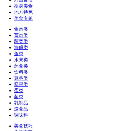
瘦身美食
地方特色
美食专题
禽肉类
畜肉类
蔬菜类
海鲜类
鱼类
水果类
药食类
饮料类
豆谷类
坚果类
蛋类
菌类
乳制品
速食品
调味料
美食技巧