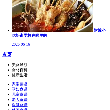
附近小
吃培训学校在哪里啊
2026-06-16
首页
美食导航
食材百科
健康生活
家常菜谱
孕妇食谱
儿童食谱
老人食谱
保健食谱
外国食谱