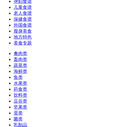
孕妇食谱
儿童食谱
老人食谱
保健食谱
外国食谱
瘦身美食
地方特色
美食专题
禽肉类
畜肉类
蔬菜类
海鲜类
鱼类
水果类
药食类
饮料类
豆谷类
坚果类
蛋类
菌类
乳制品