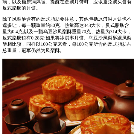
病，以及糖尿病风险。提醒在选购月饼时，应该避免购买含有
反式脂肪的月饼。
除了凤梨酥含有的反式脂肪要注意，其他包括冰淇淋月饼也不
遑多让，每一颗重量约80克、热量高达343大卡，反式脂肪含
量为0.4克;以及一颗乌豆沙凤梨酥重量70克、热量为314大卡，
反式脂肪也有0.28克;如果将冰淇淋月饼、乌豆沙凤梨酥跟凤梨
酥相比较，同样以100公克来看，每100公克所含的反式脂肪占
总重量，冠军仍然为凤梨酥。