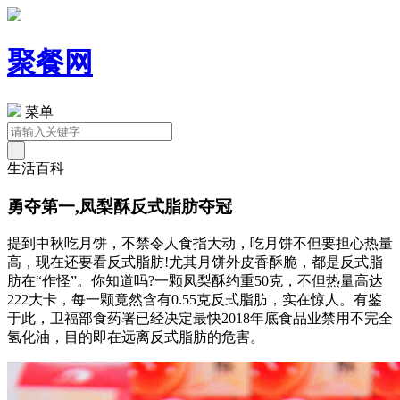
聚餐网
菜单
生活百科
勇夺第一,凤梨酥反式脂肪夺冠
提到中秋吃月饼，不禁令人食指大动，吃月饼不但要担心热量
高，现在还要看反式脂肪!尤其月饼外皮香酥脆，都是反式脂
肪在“作怪”。你知道吗?一颗凤梨酥约重50克，不但热量高达
222大卡，每一颗竟然含有0.55克反式脂肪，实在惊人。有鉴
于此，卫福部食药署已经决定最快2018年底食品业禁用不完全
氢化油，目的即在远离反式脂肪的危害。