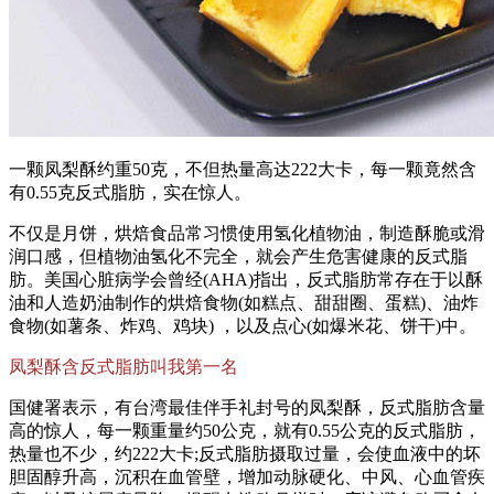
一颗凤梨酥约重50克，不但热量高达222大卡，每一颗竟然含
有0.55克反式脂肪，实在惊人。
不仅是月饼，烘焙食品常习惯使用氢化植物油，制造酥脆或滑
润口感，但植物油氢化不完全，就会产生危害健康的反式脂
肪。美国心脏病学会曾经(AHA)指出，反式脂肪常存在于以酥
油和人造奶油制作的烘焙食物(如糕点、甜甜圈、蛋糕)、油炸
食物(如薯条、炸鸡、鸡块) ，以及点心(如爆米花、饼干)中。
凤梨酥含反式脂肪叫我第一名
国健署表示，有台湾最佳伴手礼封号的凤梨酥，反式脂肪含量
高的惊人，每一颗重量约50公克，就有0.55公克的反式脂肪，
热量也不少，约222大卡;反式脂肪摄取过量，会使血液中的坏
胆固醇升高，沉积在血管壁，增加动脉硬化、中风、心血管疾