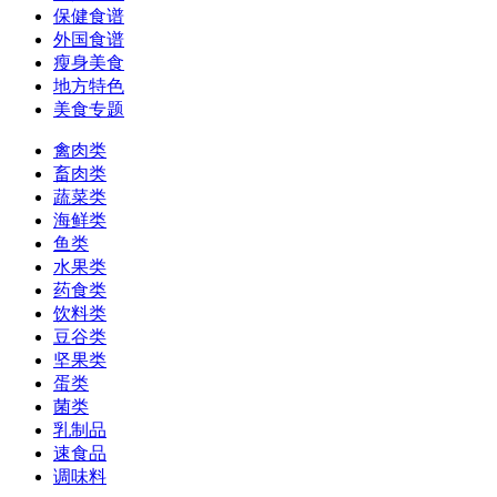
保健食谱
外国食谱
瘦身美食
地方特色
美食专题
禽肉类
畜肉类
蔬菜类
海鲜类
鱼类
水果类
药食类
饮料类
豆谷类
坚果类
蛋类
菌类
乳制品
速食品
调味料