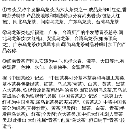
①青茶,又称半发酵乌龙茶,为六大茶类之一,成品茶绿叶红边,香
味芬芳特殊.产品按地域和制法特点分有武夷岩茶(包括大红
袍)、闽北乌龙茶、闽南乌龙茶、广东乌龙茶、台湾乌龙茶.
②乌龙茶类包括福建、广东、台湾所产的半发酵青茶总称.闽
北乌龙茶(如大红袍)、安溪乌龙茶、台湾乌龙茶(如冻顶乌
龙)、广东乌龙茶(如凤凰水仙)即为乌龙茶树品种鲜叶加工的产
品名称.
③闽南青茶产区以安溪为中心,包括永春、漳平、大田等地,有
铁观音、色种、水仙、永春佛手、金观音等.
据《中国茶经》记述：“中国茶类可分基本茶类和再加工茶类.
基本茶类包括绿茶、红茶、乌龙茶(青茶)、白茶、黄茶、黑茶
六大茶类. 铁观音原是茶树品种的名称,因它适制乌龙茶,其乌龙
茶成品亦名为铁观音”.另据《中国名茶志》记述：“武夷山大
红袍为中国名茶,属乌龙茶类武夷岩茶”.《名茶志》中将中国名
茶分为绿茶(直接炒青)、黄茶(轻发酵)、黑茶、白茶、青茶(半
发酵乌龙茶)、红茶(全发酵)六大茶类,其中把大红袍划入青茶
类.以此推出,大红袍属“青茶”,也属“乌龙茶”,但归纳于"青茶"较
适合.