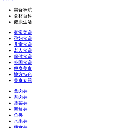
美食导航
食材百科
健康生活
家常菜谱
孕妇食谱
儿童食谱
老人食谱
保健食谱
外国食谱
瘦身美食
地方特色
美食专题
禽肉类
畜肉类
蔬菜类
海鲜类
鱼类
水果类
药食类