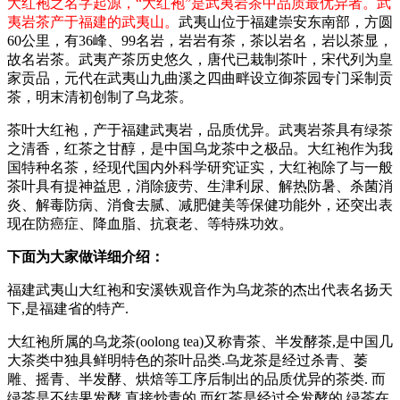
大红袍之名字起源，“大红袍”是武夷岩茶中品质最优异者。武
夷岩茶产于福建的武夷山。
武夷山位于福建崇安东南部，方圆
60公里，有36峰、99名岩，岩岩有茶，茶以岩名，岩以茶显，
故名岩茶。武夷产茶历史悠久，唐代已栽制茶叶，宋代列为皇
家贡品，元代在武夷山九曲溪之四曲畔设立御茶园专门采制贡
茶，明末清初创制了乌龙茶。
茶叶大红袍，产于福建武夷岩，品质优异。武夷岩茶具有绿茶
之清香，红茶之甘醇，是中国乌龙茶中之极品。大红袍作为我
国特种名茶，经现代国内外科学研究证实，大红袍除了与一般
茶叶具有提神益思，消除疲劳、生津利尿、解热防暑、杀菌消
炎、解毒防病、消食去腻、减肥健美等保健功能外，还突出表
现在防癌症、降血脂、抗衰老、等特殊功效。
下面为大家做详细介绍：
福建武夷山大红袍和安溪铁观音作为乌龙茶的杰出代表名扬天
下,是福建省的特产.
大红袍所属的乌龙茶(oolong tea)又称青茶、半发酵茶,是中国几
大茶类中独具鲜明特色的茶叶品类.乌龙茶是经过杀青、萎
雕、摇青、半发酵、烘焙等工序后制出的品质优异的茶类. 而
绿茶是不结果发酵,直接炒青的,而红茶是经过全发酵的,绿茶在