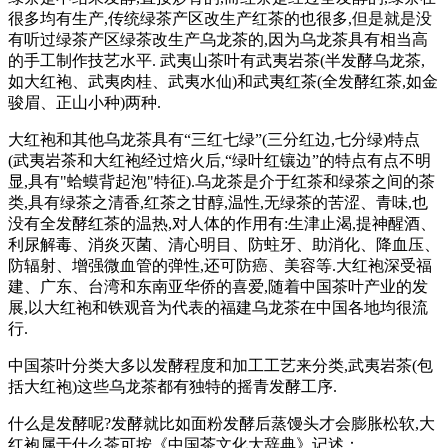
很多均有生产,传统绿茶产区改生产红茶的也很多,但是就是没
有听过绿茶产区绿茶改生产乌龙茶的,因为乌龙茶具有相当高
的手工制作技艺水平. 武夷山茶叶有武夷岩茶(半发酵乌龙茶,
如大红袍、武夷肉桂、武夷水仙)和武夷红茶(全发酵红茶,如金
骏眉、正山小种)两种.
大红袍和其他乌龙茶具有“三红七绿”(三分红边,七分绿)特点
(武夷岩茶和大红袍经过焙火后,“绿叶红镶边”的特点有点不明
显,具有"蛤蟆背起泡"特征).乌龙茶是介于红茶和绿茶之间的茶
类,具有绿茶之清香,红茶之甘醇,温性,无绿茶的苦涩、青味,也
没有全发酵红茶的温热,对人体的作用有:生津止渴,提神醒酒、
利尿解毒、消炎灭菌、清心明目、防蛀牙、助消化、降血压、
防辐射、增强微血管的弹性,还可防癌、美容等.大红袍深受福
建、广东、台湾和东南亚华侨的喜爱,随着中国茶叶产业的发
展,以大红袍和铁观音为代表的福建乌龙茶在中国各地均很流
行.
中国茶叶分类大多以发酵程度和加工工艺来分类,武夷岩茶(包
括大红袍)这些乌龙茶都有独特的摇青发酵工序.
什么是发酵呢?发酵就比如面粉发酵后蒸馒头才会膨胀松软,大
红袍属于什么茶可按《中国茶文化大辞典》记述：