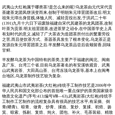
武夷山大红袍属于哪类茶?是怎么来的呢?乌龙茶由元代宋代贡
茶建茶龙团凤饼演变而来,创制于明朝朱元璋罢团茶改后.明太
祖朱元璋出身贫贱,体恤人民、减轻贡役出发,于洪武二十年
(1391)九月十六日下诏废除福建自宋代其建茶的龙凤团茶,改制
叶茶为贡茶.明太祖罢团茶,改进茶芽之诏令,在中国茶学史上具
有划时代的意义.减轻了广大茶农为造团茶所付出的繁重劳役
之苦,而且使饮茶方式、茶器茶具发生了根本变化.乌龙茶正是
发源自朱元璋罢团茶之后.半发酵乌龙茶品尝后齿颊留香,回味
甘鲜.
半发酵乌龙茶为中国特有的茶类,主要产于福建的闽北、闽南
及广东、台湾三个省.目前乌龙茶著名的有安溪铁观音、武夷
山武夷岩茶、大田高山茶、台湾冻顶乌龙茶等,基本上在闽粤
台地区,乌龙茶制作技艺较为复杂.
福建武夷山市武夷岩茶(大红袍)传统手工制作技艺是2006年中
华人民共和国文化部公布的首批唯一重点保护的茶类国家级非
物质文化遗产(序号:413;编号Ⅷ—63),武夷岩茶(大红袍)传统手
工制作工艺制作的流程复杂具有很高的技艺水平,有采摘、倒
青(晒青)、晾青、做青、炒青、揉捻、复炒、复揉、初焙、扬
箕、晾索、拣剔、复焙、炖火、团包、补火、毛茶装箱、精致