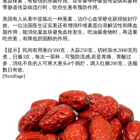
葱蒜辣素，有较强的杀菌作用。在冬春季呼吸道传染病和夏秋
季肠道传染病流行时，吃些生葱有预防作用。
美国有人从葱中提炼出一种葱素，治疗心血管硬化获得较好疗
效。一位法国医生证实葱还有增强纤维素蛋白溶解活性和降血
脂作用，能消化凝血块避免血栓发生。吃油腻食物时，再适量
吃些葱，有降低胆固醇的作用。
【提示】民间有用葱白500克，大蒜250克，切碎加水2000克煎
煮，日服3次，每次一茶杯，可预防流感;若是胃痛、胃酸过
多，消化不良的人可将大葱头4个捣烂，调入红糖200克，连服
数日有效。
[NextPage]