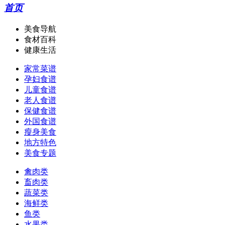
首页
美食导航
食材百科
健康生活
家常菜谱
孕妇食谱
儿童食谱
老人食谱
保健食谱
外国食谱
瘦身美食
地方特色
美食专题
禽肉类
畜肉类
蔬菜类
海鲜类
鱼类
水果类