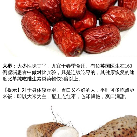
大枣
：大枣性味甘平，尤宜于春季食用。有位英国医生在163
例虚弱患者中做对比实验，凡是连续吃枣的，其健康恢复的速
度比单纯吃维生素类药物快3倍以上。
【提示】对于身体较虚弱、胃口又不好的人，平时可多吃点枣
米饭：即以大米为主，配上点红枣，色泽鲜艳，爽口润甜。