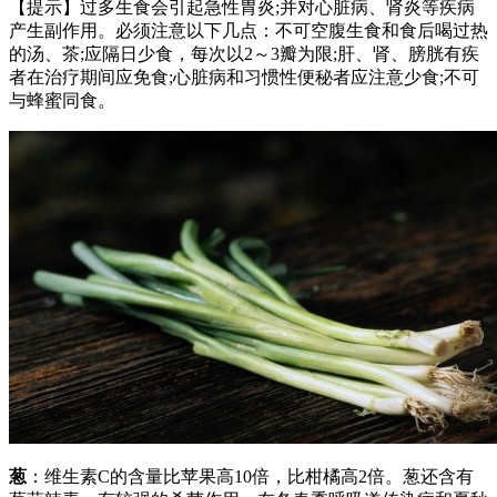
【提示】过多生食会引起急性胃炎;并对心脏病、肾炎等疾病
产生副作用。必须注意以下几点：不可空腹生食和食后喝过热
的汤、茶;应隔日少食，每次以2～3瓣为限;肝、肾、膀胱有疾
者在治疗期间应免食;心脏病和习惯性便秘者应注意少食;不可
与蜂蜜同食。
葱
：维生素C的含量比苹果高10倍，比柑橘高2倍。葱还含有