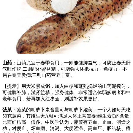
山药
：山药尤宜于春季食用，一则能健脾益气，可防止春天肝
气旺伤脾;二则能补肾益精，可增强人体抵抗力，免疫力，不
易在春天发病;三则山药营养丰富。
【提示】用大米煮成粥，加入白糖和蒸熟捣烂的山药泥搅匀，
可健脾补肺，滋肾益精，强身健体，非常适合体弱多病者和中
老年食用，若再加入红枣煮，则滋补效果更好。
菠菜
：菠菜的胡萝卜素含量可与胡萝卜媲美，一个人如每天吃
50克菠菜，其维生素A就可满足人体正常需要;维生素C的含量
比西红柿高一倍多。中医学认为，菠菜有养血、止血、润燥之
功，对便血、坏血病、消渴、大便涩滞、高血压、肠结核、痔