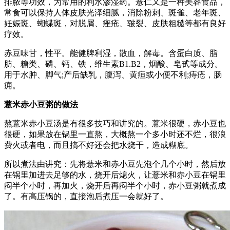
排脓等功效，为常用的利水渗湿药。薏仁又是一种美容食品，
常食可以保持人体皮肤光泽细腻，消除粉刺、斑雀、老年斑、
妊娠斑、蝴蝶斑，对脱屑、痤疮、皲裂、皮肤粗糙等都有良好
疗效。
赤豆味甘，性平。能健脾利湿，散血，解毒。含蛋白质、脂
肪、糖类、磷、钙、铁，维生素B1.B2，烟酸、皂甙等成分。
用于水肿、脚气;产后缺乳，腹泻、黄疸或小便不利;痔疮，肠
痈。
薏米赤小豆粥的做法
熬薏米赤小豆汤是有很多技巧和讲究的。薏米很硬，赤小豆也
很硬，如果放在锅里一直熬，大概熬一个多小时还不烂，很浪
费火或者电，而且搞不好还会把水烧干，造成糊底。
所以煮法由讲究：先将薏米和赤小豆先泡个几个小时，然后放
在锅里加进去足够的水，烧开后熄火，让薏米和赤小豆在锅里
闷半个小时，再加火，烧开后再闷半个小时，赤小豆粥就煮成
了。有高压锅的，直接泡后煮压一会就好了。