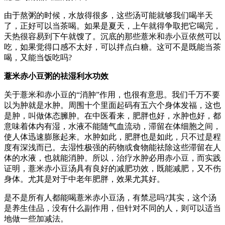
由于熬粥的时候，水放得很多，这些汤可能就够我们喝半天
了，正好可以当茶喝。如果是夏天，上午就得争取把它喝完，
天热很容易到下午就馊了。沉底的那些薏米和赤小豆依然可以
吃，如果觉得口感不太好，可以拌点白糖。这可不是既能当茶
喝，又能当饭吃吗?
薏米赤小豆粥的祛湿利水功效
关于薏米和赤小豆的“消肿”作用，也很有意思。我们千万不要
以为肿就是水肿。周围十个里面起码有五六个身体发福，这也
是肿，叫做体态臃肿。在中医看来，肥胖也好，水肿也好，都
意味着体内有湿，水液不能随气血流动，滞留在体细胞之间，
使人体迅速膨胀起来。水肿如此，肥胖也是如此，只不过是程
度有深浅而已。去湿性极强的药物或食物能祛除这些滞留在人
体的水液，也就能消肿。所以，治疗水肿必用赤小豆，而实践
证明，薏米赤小豆汤具有良好的减肥功效，既能减肥，又不伤
身体。尤其是对于中老年肥胖，效果尤其好。
是不是所有人都能喝薏米赤小豆汤，有禁忌吗?其实，这个汤
是养生佳品，没有什么副作用，但针对不同的人，则可以适当
地做一些加减法。