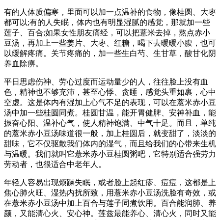
有的人体质偏寒，里面可以加一点温补的食物，像桂圆、大枣
都可以;有的人失眠，体内也有明显湿腻的感觉，那就加一些
莲子、百合;如果女性朋友痛经，可以把薏米去掉，熬点赤小
豆汤，再加上一些姜片、大枣、红糖，喝下去暖暖小腹，也可
以缓解疼痛。关节疼痛的，加一些生白芍、生甘草，酸甘化阴
养血除痹。
平日思虑伤神、劳心过度而运动量少的人，往往脸上没有血
色，精神也不够充沛，甚至心悸、贪睡，感觉头重如裹，心中
空虚。这是体内有湿加上心气不足的表现，可以在薏米赤小豆
汤中加一些桂圆同煮。桂圆甘温，能开胃健脾、安神补血，能
振奋心阳、温补心气，使人精神饱满、中气十足。而且，单纯
的薏米赤小豆汤味道很一般，加上桂圆后，就变甜了，淡淡的
甜味，它不仅驱散我们体内的湿气，而且给我们的心带来生机
与温暖。我们就叫它薏米赤小豆桂圆粥吧，它特别适合强劳力
劳动者，也很适合中老年人。
年轻人容易出现烦躁失眠，或者脸上起红疹、痘痘，这都是上
焦心肺火旺、湿热内扰所致，用薏米赤小豆汤洗脸有奇效，或
在薏米赤小豆汤中加上百合与莲子同煮饮用。百合能润肺、养
颜，又能清心火、安心神。莲兹最能养心、清心火，同时又能