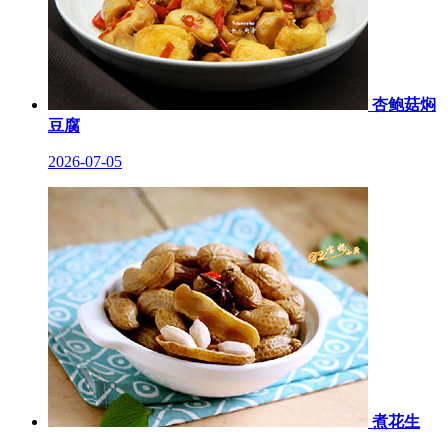
杏鲍菇焖
豆腐
2026-07-05
煮花生