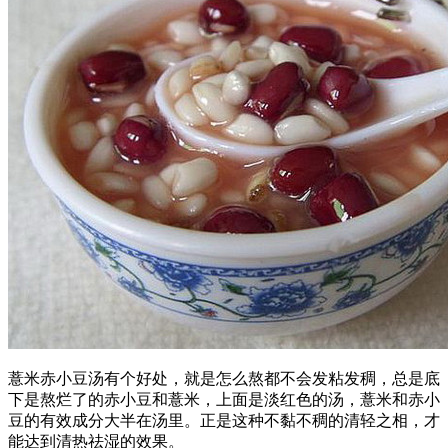
薏米赤小豆汤有个好处，就是怎么熬都不会发粘发稠，总是底
下是熬烂了的赤小豆和薏米，上面是淡红色的汤，薏米和赤小
豆的有效成分大半在汤里。正是这种不黏不稠的清轻之相，才
能达到清热祛湿的效果。