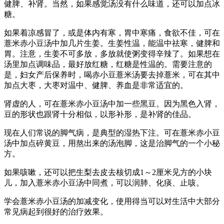
健脾、补肾。当然，如果感觉汤没有什么味道，还可以加点冰
糖。
如果着凉感冒了，或是体内有寒，胃中寒痛，食欲不佳，可在
薏米赤小豆汤中加几片生姜。生姜性温，能温中祛寒，健脾和
胃。注意，生姜不可多放，多放就使粥变得辛辣了。如果想在
汤里加点调味品，最好放红糖，红糖是性温的。需要注意的
是，妇女产后保养时，喝赤小豆薏米汤要去掉薏米，可在其中
加点大枣，大枣对温中、健脾、养血是非常适宜的。
肾虚的人，可在薏米赤小豆汤中加一些黑豆。因为黑色入肾，
豆的形状也跟肾十分相似，以形补形，是补肾的佳品。
现在人们常说的脚气病，是典型的湿热下注。可在薏米赤小豆
汤中加点碎黄豆，用熬出来的汤泡脚，这是治脚气的一个小秘
方。
如果咳嗽，还可以把生梨去皮去核切成1～2厘米见方的小块
儿，加入薏米赤小豆汤中同煮，可以润肺、化痰、止咳。
学会薏米赤小豆汤的加减变化，使用得当可以对生活中大部分
常见病起到很好的治疗效果。