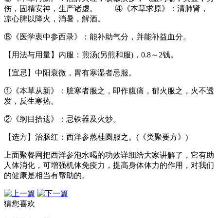
伤，固精安神，生产诸虚。 ④《本草求原》：清肺肾，
凉心脾以降火，消暑，解酒。
⑧《医学衷中参西录》：能补助气分，并能补益血分。
【用法与用量】内服：煎汤(另煎和服)，0.8～2钱。
【宜忌】中阳衰微，胃有寒湿者忌服。
①《本草从新》：脏寒者服之，即作腹痛，郁火服之，火不透
发，反生寒热。
②《纲目拾遗》：忌铁器及火炒。
【选方】治肠红：西洋参蒸桂圆服之。(《类聚要方》)
上面聚餐网把西洋参泡水喝的功效详细给大家讲解了，它有助
人体消化，可增强机体免疫力，提高身体体力的作用，对我们
的健康是相当有帮助的。
猜您喜欢