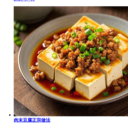
肉末豆腐正宗做法