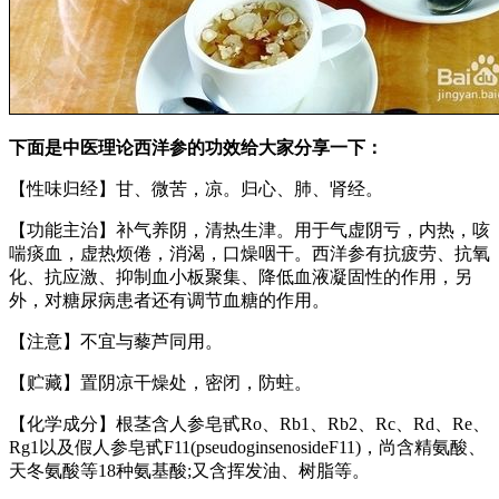
下面是中医理论西洋参的功效给大家分享一下：
【性味归经】甘、微苦，凉。归心、肺、肾经。
【功能主治】补气养阴，清热生津。用于气虚阴亏，内热，咳
喘痰血，虚热烦倦，消渴，口燥咽干。西洋参有抗疲劳、抗氧
化、抗应激、抑制血小板聚集、降低血液凝固性的作用，另
外，对糖尿病患者还有调节血糖的作用。
【注意】不宜与藜芦同用。
【贮藏】置阴凉干燥处，密闭，防蛀。
【化学成分】根茎含人参皂甙Ro、Rb1、Rb2、Rc、Rd、Re、
Rg1以及假人参皂甙F11(pseudoginsenosideF11)，尚含精氨酸、
天冬氨酸等18种氨基酸;又含挥发油、树脂等。