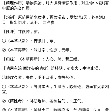
【药理作用】动物实验，对大脑有镇静作用，对生命中枢则有
中度的兴奋作用。
【炮制】原药用清水喷潮，覆盖湿布，夏秋润2天，冬春润3
天，取出切片，晾干。 西洋参
【性味】甘微苦，凉。
①《本草从新》：苦微甘，寒。
②《本草再新》：味甘辛，性凉，无毒。
【归经】《本草再新》：入心、肺、肾三经。
【功用主治-西洋参的功效】益肺阴，清虚火，生津止渴。
治肺虚久嗽，失血，咽干口渴，虚热烦倦。
①《本草从新》：补肺降火，生津液，除烦倦。虚而有火者相
宜。
②《药性考》：补阴退热。姜制益气，扶正气。
③《本草再新》：治肺火旺，咳嗽痰多，气虚呵喘，失血，劳