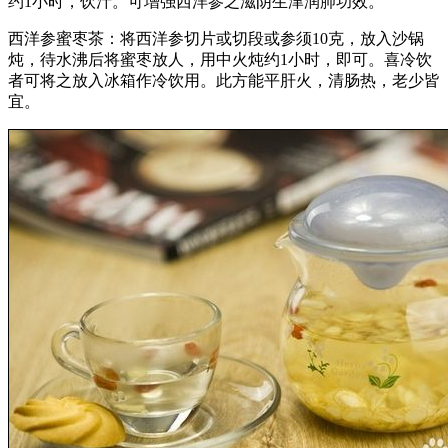
约1小时，饮汁。可增强西洋参之滋阴生津润肺功效。
西洋参蜜枣茶：将西洋参切片或切段或参须10克，放入沙锅
炖，待水沸后将蜜枣放人，用中火炖约1小时，即可。喜冷饮
者可将之放入冰箱作冷饮用。此方能平肝火，清肠热，老少皆
宜。