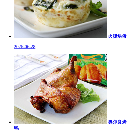
火腿烘蛋
2026-06-28
奥尔良烤
鸭