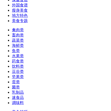
外国食谱
瘦身美食
地方特色
美食专题
禽肉类
畜肉类
蔬菜类
海鲜类
鱼类
水果类
药食类
饮料类
豆谷类
坚果类
蛋类
菌类
乳制品
速食品
调味料