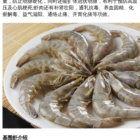
量，防止动脉硬化，同时还能扩张冠状动脉，有利于预防高血
压及心肌梗死;虾肉还有补肾壮阳，通乳抗毒、养血固精、化
瘀解毒、益气滋阳、通络止痛、开胃化痰等功效。
基围虾介绍