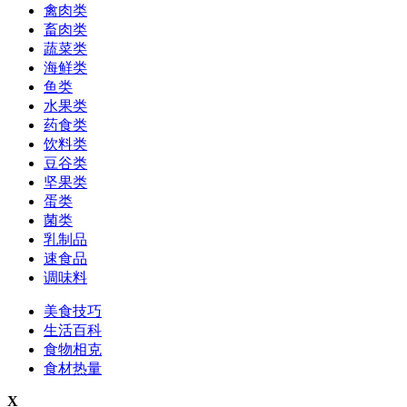
禽肉类
畜肉类
蔬菜类
海鲜类
鱼类
水果类
药食类
饮料类
豆谷类
坚果类
蛋类
菌类
乳制品
速食品
调味料
美食技巧
生活百科
食物相克
食材热量
X