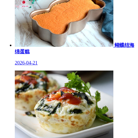
蝴蝶结海
绵蛋糕
2026-04-21