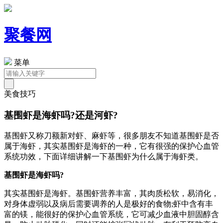
聚餐网
菜单
美食技巧
基围虾是海虾吗?还是河虾?
基围虾又称刀额新对虾、麻虾等，很多朋友不知道基围虾是否
属于海虾，其实基围虾是海虾的一种，它有很强的保护心血管
系统功效，下面详细讲解一下基围虾为什么属于海虾类。
基围虾是海虾吗?
其实基围虾是海虾。基围虾营养丰富，其肉质松软，易消化，
对身体虚弱以及病后需要调养的人是极好的食物;虾中含有丰
富的镁，能很好的保护心血管系统，它可减少血液中胆固醇含