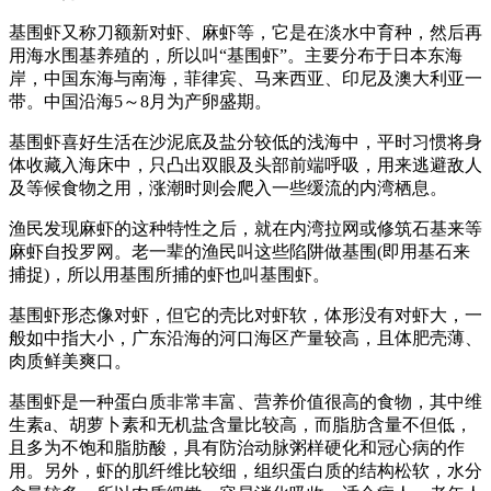
基围虾又称刀额新对虾、麻虾等，它是在淡水中育种，然后再
用海水围基养殖的，所以叫“基围虾”。主要分布于日本东海
岸，中国东海与南海，菲律宾、马来西亚、印尼及澳大利亚一
带。中国沿海5～8月为产卵盛期。
基围虾喜好生活在沙泥底及盐分较低的浅海中，平时习惯将身
体收藏入海床中，只凸出双眼及头部前端呼吸，用来逃避敌人
及等候食物之用，涨潮时则会爬入一些缓流的内湾栖息。
渔民发现麻虾的这种特性之后，就在内湾拉网或修筑石基来等
麻虾自投罗网。老一辈的渔民叫这些陷阱做基围(即用基石来
捕捉)，所以用基围所捕的虾也叫基围虾。
基围虾形态像对虾，但它的壳比对虾软，体形没有对虾大，一
般如中指大小，广东沿海的河口海区产量较高，且体肥壳薄、
肉质鲜美爽口。
基围虾是一种蛋白质非常丰富、营养价值很高的食物，其中维
生素a、胡萝卜素和无机盐含量比较高，而脂肪含量不但低，
且多为不饱和脂肪酸，具有防治动脉粥样硬化和冠心病的作
用。另外，虾的肌纤维比较细，组织蛋白质的结构松软，水分