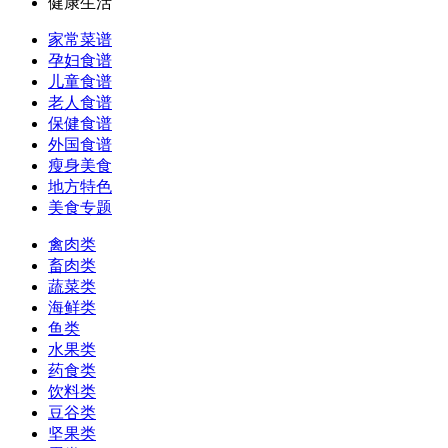
健康生活
家常菜谱
孕妇食谱
儿童食谱
老人食谱
保健食谱
外国食谱
瘦身美食
地方特色
美食专题
禽肉类
畜肉类
蔬菜类
海鲜类
鱼类
水果类
药食类
饮料类
豆谷类
坚果类