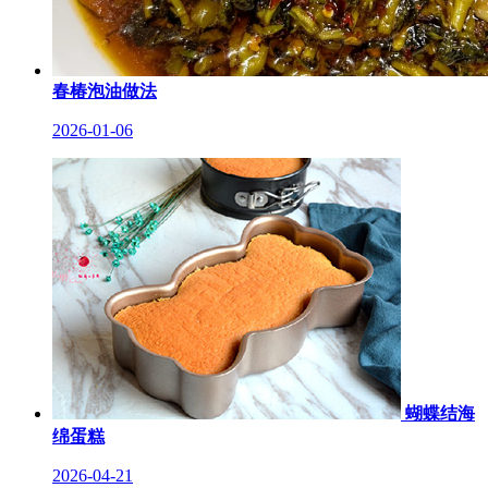
春椿泡油做法
2026-01-06
蝴蝶结海
绵蛋糕
2026-04-21