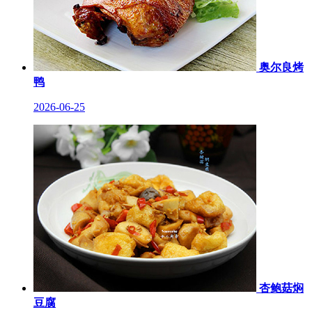
奥尔良烤
鸭
2026-06-25
杏鲍菇焖
豆腐