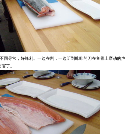
是不同寻常，好锋利。一边在割，一边听到咔咔的刀在鱼骨上磨动的声
厉害了。