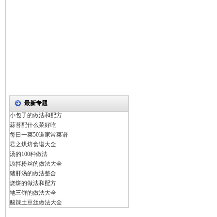
最新专题
小包子的做法和配方
蒜苔配什么菜好吃
每日一菜50道家常菜谱
君之烘焙食谱大全
汤的100种做法
凉拌粉丝的做法大全
猪肝汤的做法整合
烧饼的做法和配方
地三鲜的做法大全
酸辣土豆丝做法大全