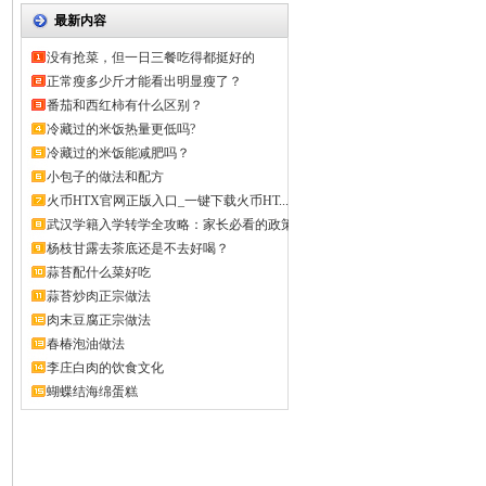
最新内容
没有抢菜，但一日三餐吃得都挺好的
正常瘦多少斤才能看出明显瘦了？
番茄和西红柿有什么区别？
冷藏过的米饭热量更低吗?
冷藏过的米饭能减肥吗？
小包子的做法和配方
火币HTX官网正版入口_一键下载火币HT...
武汉学籍入学转学全攻略：家长必看的政策
解...
杨枝甘露去茶底还是不去好喝？
蒜苔配什么菜好吃
蒜苔炒肉正宗做法
肉末豆腐正宗做法
春椿泡油做法
李庄白肉的饮食文化
蝴蝶结海绵蛋糕