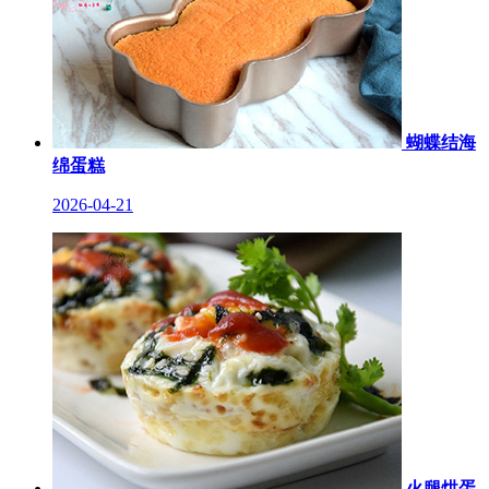
蝴蝶结海
绵蛋糕
2026-04-21
火腿烘蛋