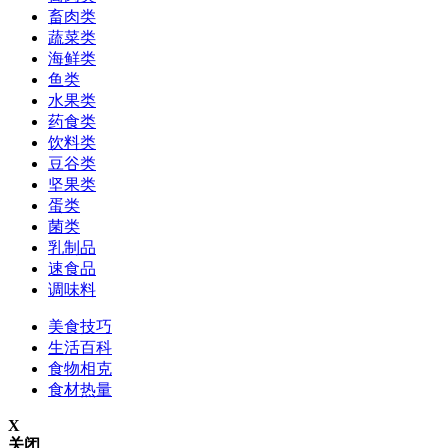
畜肉类
蔬菜类
海鲜类
鱼类
水果类
药食类
饮料类
豆谷类
坚果类
蛋类
菌类
乳制品
速食品
调味料
美食技巧
生活百科
食物相克
食材热量
X
关闭