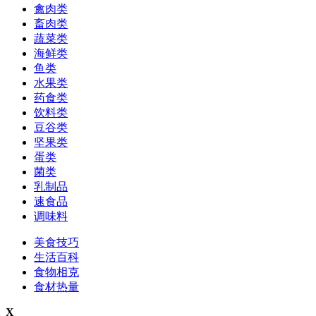
禽肉类
畜肉类
蔬菜类
海鲜类
鱼类
水果类
药食类
饮料类
豆谷类
坚果类
蛋类
菌类
乳制品
速食品
调味料
美食技巧
生活百科
食物相克
食材热量
X