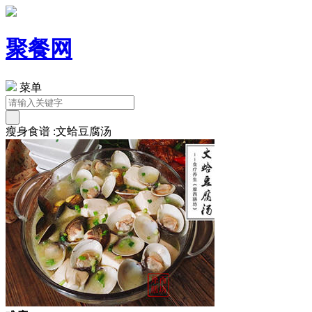
聚餐网
菜单
瘦身食谱 :文蛤豆腐汤