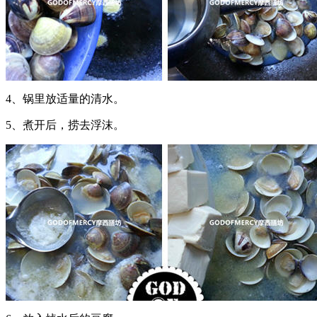
4、锅里放适量的清水。
5、煮开后，捞去浮沫。