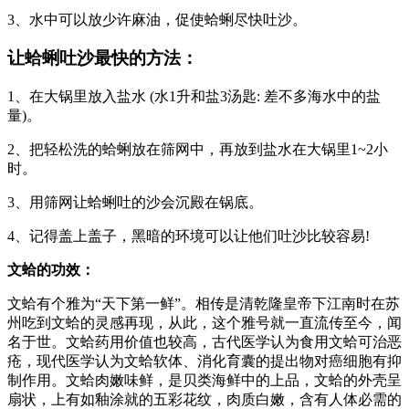
3、水中可以放少许麻油，促使蛤蜊尽快吐沙。
让蛤蜊吐沙最快的方法：
1、在大锅里放入盐水 (水1升和盐3汤匙: 差不多海水中的盐
量)。
2、把轻松洗的蛤蜊放在筛网中，再放到盐水在大锅里1~2小
时。
3、用筛网让蛤蜊吐的沙会沉殿在锅底。
4、记得盖上盖子，黑暗的环境可以让他们吐沙比较容易!
文蛤的功效：
文蛤有个雅为“天下第一鲜”。相传是清乾隆皇帝下江南时在苏
州吃到文蛤的灵感再现，从此，这个雅号就一直流传至今，闻
名于世。文蛤药用价值也较高，古代医学认为食用文蛤可治恶
疮，现代医学认为文蛤软体、消化育囊的提出物对癌细胞有抑
制作用。文蛤肉嫩味鲜，是贝类海鲜中的上品，文蛤的外壳呈
扇状，上有如釉涂就的五彩花纹，肉质白嫩，含有人体必需的