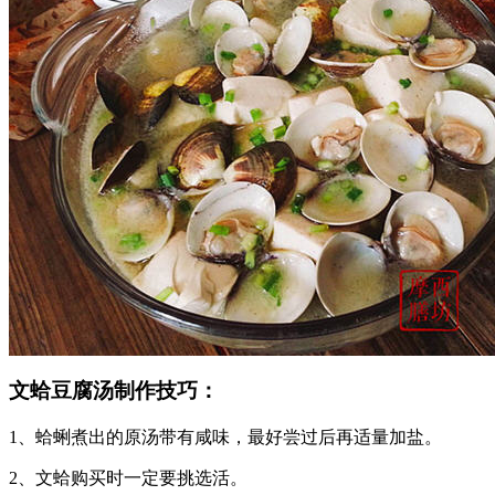
文蛤豆腐汤制作技巧：
1、蛤蜊煮出的原汤带有咸味，最好尝过后再适量加盐。
2、文蛤购买时一定要挑选活。