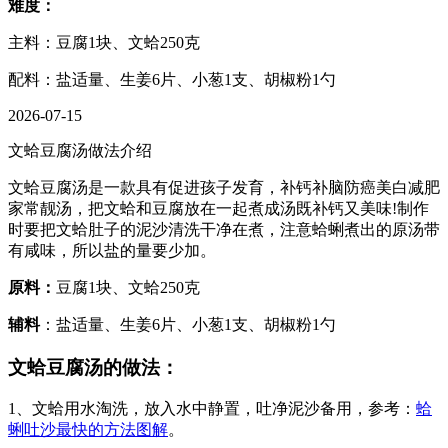
难度：
主料：豆腐1块、文蛤250克
配料：盐适量、生姜6片、小葱1支、胡椒粉1勺
2026-07-15
文蛤豆腐汤做法介绍
文蛤豆腐汤是一款具有促进孩子发育，补钙补脑防癌美白减肥
家常靓汤，把文蛤和豆腐放在一起煮成汤既补钙又美味!制作
时要把文蛤肚子的泥沙清洗干净在煮，注意蛤蜊煮出的原汤带
有咸味，所以盐的量要少加。
原料：
豆腐1块、文蛤250克
辅料
：盐适量、生姜6片、小葱1支、胡椒粉1勺
文蛤豆腐汤的做法：
1、文蛤用水淘洗，放入水中静置，吐净泥沙备用，参考：
蛤
蜊吐沙最快的方法图解
。