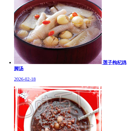
莲子枸杞鸡
脚汤
2026-02-18