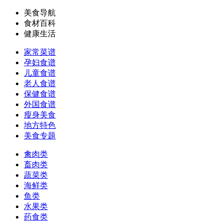
美食导航
食材百科
健康生活
家常菜谱
孕妇食谱
儿童食谱
老人食谱
保健食谱
外国食谱
瘦身美食
地方特色
美食专题
禽肉类
畜肉类
蔬菜类
海鲜类
鱼类
水果类
药食类