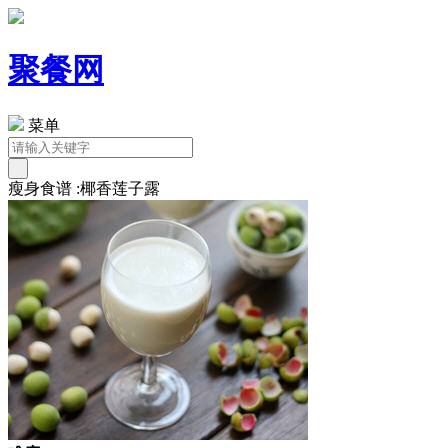
聚餐网
菜单
瘦身食谱 :椰香莲子露