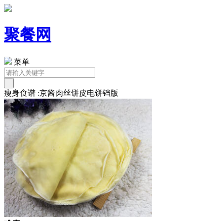
聚餐网
菜单
瘦身食谱 :京酱肉丝饼皮电饼铛版