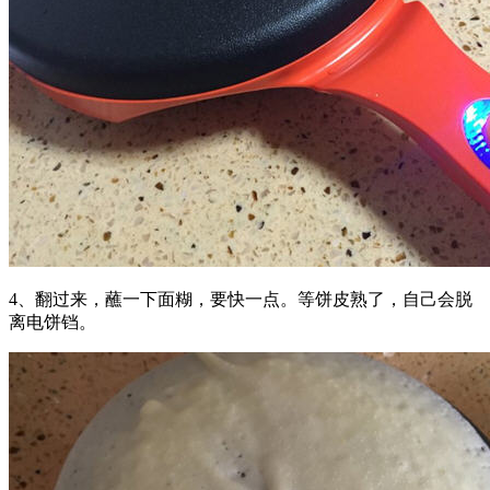
4、翻过来，蘸一下面糊，要快一点。等饼皮熟了，自己会脱
离电饼铛。