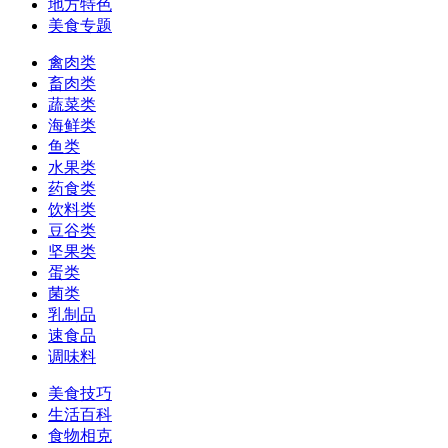
地方特色
美食专题
禽肉类
畜肉类
蔬菜类
海鲜类
鱼类
水果类
药食类
饮料类
豆谷类
坚果类
蛋类
菌类
乳制品
速食品
调味料
美食技巧
生活百科
食物相克