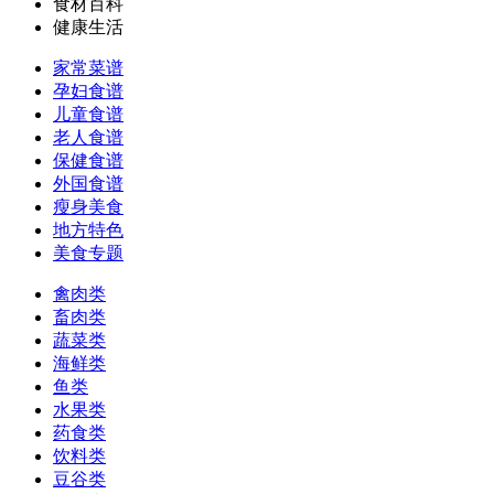
食材百科
健康生活
家常菜谱
孕妇食谱
儿童食谱
老人食谱
保健食谱
外国食谱
瘦身美食
地方特色
美食专题
禽肉类
畜肉类
蔬菜类
海鲜类
鱼类
水果类
药食类
饮料类
豆谷类