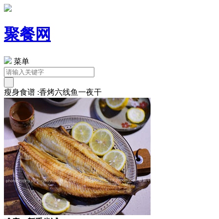
聚餐网
菜单
瘦身食谱 :香烤六线鱼一夜干