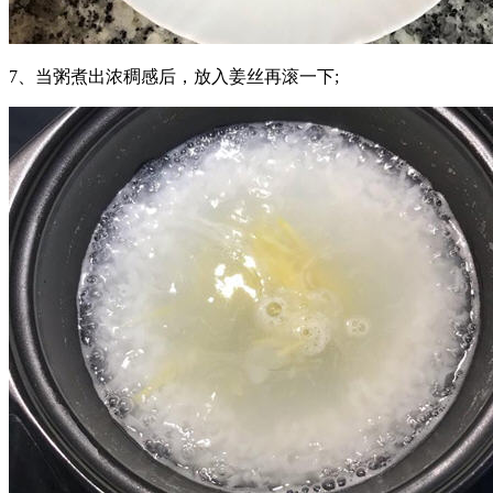
7、当粥煮出浓稠感后，放入姜丝再滚一下;