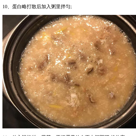
10、蛋白略打散后加入粥里拌匀;