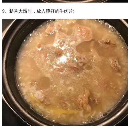
9、趁粥大滚时，放入腌好的牛肉片;