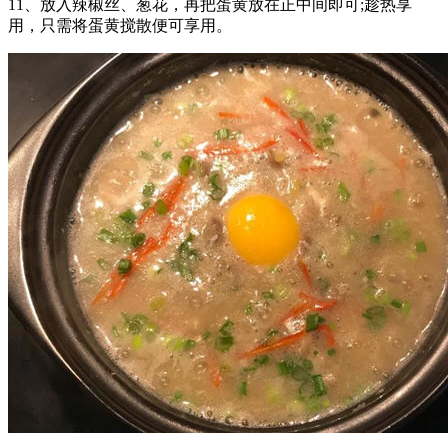
11、放入辣椒丝、葱花，再把蛋黄放在正中间即可;趁热享
用，只需将蛋黄搅散便可享用。