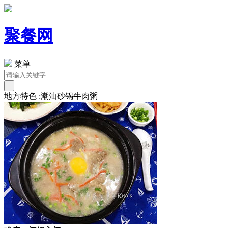
聚餐网
菜单
地方特色 :潮汕砂锅牛肉粥