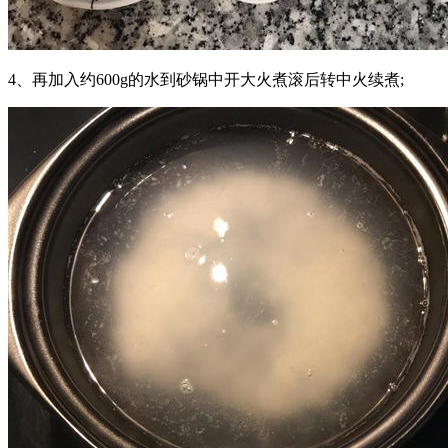
4、再加入约600g的水到砂锅中开大火煮滚后转中火续煮;