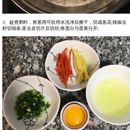
3、趁煮粥时，将葱用可饮用水洗净后擦干，切成葱花;辣椒去
籽切细条;姜去皮切片后切丝;将蛋白与蛋黄分开;