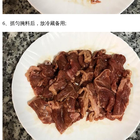
6、抓匀腌料后，放冷藏备用;