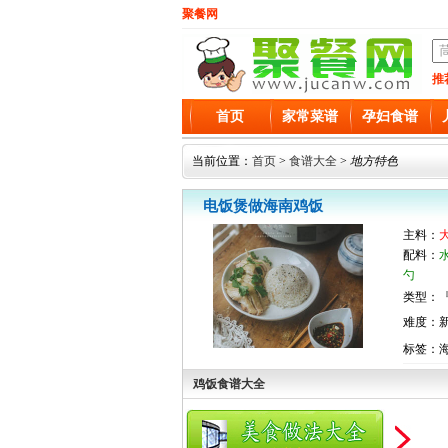
聚餐网
推
首页
家常菜谱
孕妇食谱
当前位置：
首页
>
食谱大全
>
地方特色
电饭煲做海南鸡饭
主料：
配料：
勺
类型：『
难度：
标签：
鸡饭食谱大全