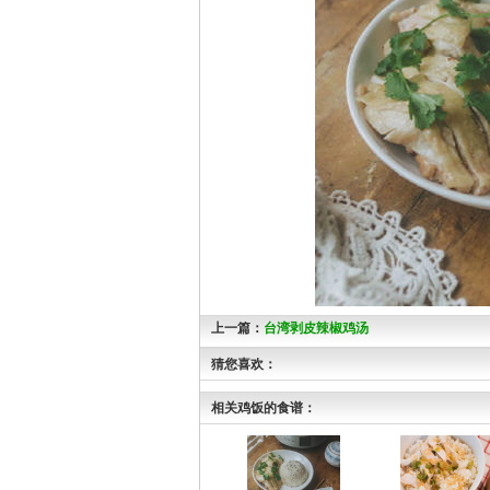
上一篇：
台湾剥皮辣椒鸡汤
猜您喜欢：
相关鸡饭的食谱：