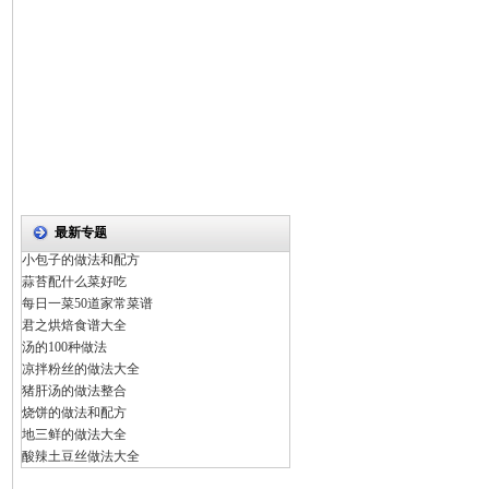
最新专题
小包子的做法和配方
蒜苔配什么菜好吃
每日一菜50道家常菜谱
君之烘焙食谱大全
汤的100种做法
凉拌粉丝的做法大全
猪肝汤的做法整合
烧饼的做法和配方
地三鲜的做法大全
酸辣土豆丝做法大全