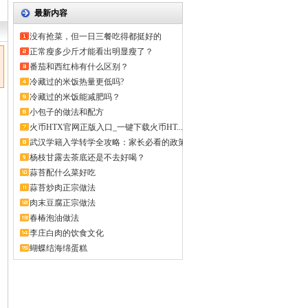
最新内容
没有抢菜，但一日三餐吃得都挺好的
正常瘦多少斤才能看出明显瘦了？
番茄和西红柿有什么区别？
冷藏过的米饭热量更低吗?
冷藏过的米饭能减肥吗？
小包子的做法和配方
火币HTX官网正版入口_一键下载火币HT...
武汉学籍入学转学全攻略：家长必看的政策
解...
杨枝甘露去茶底还是不去好喝？
蒜苔配什么菜好吃
蒜苔炒肉正宗做法
肉末豆腐正宗做法
春椿泡油做法
李庄白肉的饮食文化
蝴蝶结海绵蛋糕