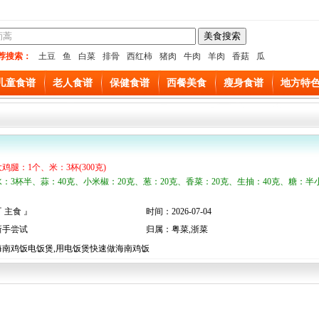
荐搜索：
土豆
鱼
白菜
排骨
西红柿
猪肉
牛肉
羊肉
香菇
瓜
儿童食谱
老人食谱
保健食谱
西餐美食
瘦身食谱
地方特
大鸡腿：1个、米：3杯(300克)
水：3杯半、蒜：40克、小米椒：20克、葱：20克、香菜：20克、生抽：40克、糖：半
 主食 』
时间：2026-07-04
新手尝试
归属：粤菜,浙菜
海南鸡饭电饭煲,用电饭煲快速做海南鸡饭