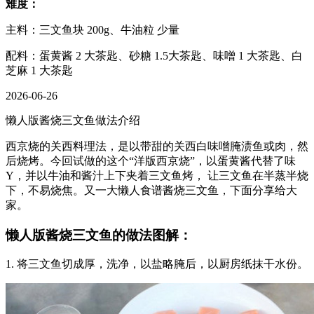
难度：
主料：三文鱼块 200g、牛油粒 少量
配料：蛋黄酱 2 大茶匙、砂糖 1.5大茶匙、味噌 1 大茶匙、白
芝麻 1 大茶匙
2026-06-26
懒人版酱烧三文鱼做法介绍
西京烧的关西料理法，是以带甜的关西白味噌腌渍鱼或肉，然
后烧烤。今回试做的这个“洋版西京烧”，以蛋黄酱代替了味
Y，并以牛油和酱汁上下夹着三文鱼烤， 让三文鱼在半蒸半烧
下，不易烧焦。又一大懒人食谱酱烧三文鱼，下面分享给大
家。
懒人版酱烧三文鱼的做法图解：
1. 将三文鱼切成厚，洗净，以盐略腌后，以厨房纸抹干水份。