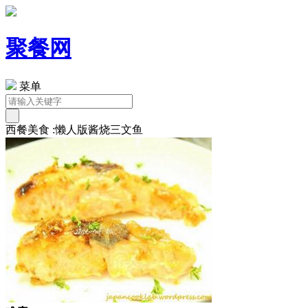
聚餐网
菜单
西餐美食 :懒人版酱烧三文鱼