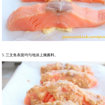
5. 三文鱼表面均匀地涂上腌酱料。