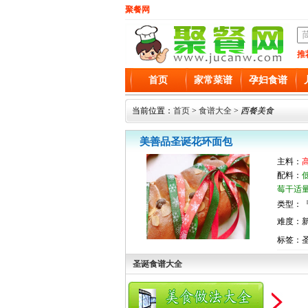
聚餐网
推
首页
家常菜谱
孕妇食谱
当前位置：
首页
>
食谱大全
>
西餐美食
美善品圣诞花环面包
主料：
配料：
莓干适
类型：『
难度：
标签：
圣诞食谱大全