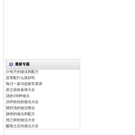
最新专题
小包子的做法和配方
蒜苔配什么菜好吃
每日一菜50道家常菜谱
君之烘焙食谱大全
汤的100种做法
凉拌粉丝的做法大全
猪肝汤的做法整合
烧饼的做法和配方
地三鲜的做法大全
酸辣土豆丝做法大全