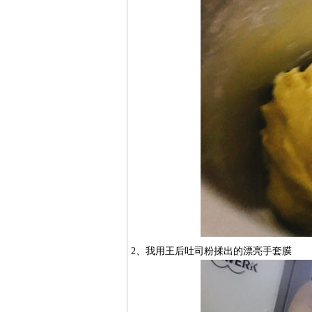
2、我用王后吐司粉揉出的漂亮手套膜