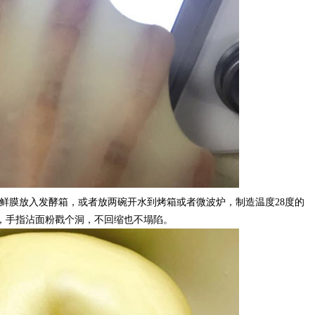
鲜膜放入发酵箱，或者放两碗开水到烤箱或者微波炉，制造温度28度的
大，手指沾面粉戳个洞，不回缩也不塌陷。