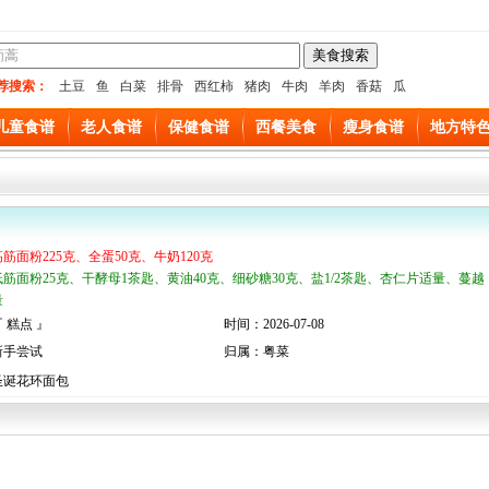
荐搜索：
土豆
鱼
白菜
排骨
西红柿
猪肉
牛肉
羊肉
香菇
瓜
儿童食谱
老人食谱
保健食谱
西餐美食
瘦身食谱
地方特
高筋面粉225克、全蛋50克、牛奶120克
低筋面粉25克、干酵母1茶匙、黄油40克、细砂糖30克、盐1/2茶匙、杏仁片适量、蔓越
量
 糕点 』
时间：2026-07-08
新手尝试
归属：粤菜
圣诞花环面包