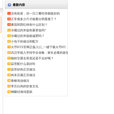
最新内容
没有抢菜，但一日三餐吃得都挺好的
正常瘦多少斤才能看出明显瘦了？
番茄和西红柿有什么区别？
冷藏过的米饭热量更低吗?
冷藏过的米饭能减肥吗？
小包子的做法和配方
火币HTX官网正版入口_一键下载火币HT...
武汉学籍入学转学全攻略：家长必看的政策
解...
杨枝甘露去茶底还是不去好喝？
蒜苔配什么菜好吃
蒜苔炒肉正宗做法
肉末豆腐正宗做法
春椿泡油做法
李庄白肉的饮食文化
蝴蝶结海绵蛋糕