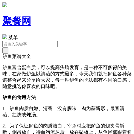
聚餐网
菜单
鲈鱼菜谱大全
鲈鱼富含蛋白质，可以提高头脑发育，是一种不可多得的美
味，在家做鲈鱼以清蒸的方式最多，今天我们就把鲈鱼各种菜
谱整合起来分享给大家，每一种鲈鱼的吃法都有不同的口感，
随意挑选你喜欢的口味吧。
鲈鱼的食用方法
1、鲈鱼肉质白嫩、清香，没有腥味，肉为蒜瓣形，最宜清
蒸、红烧或炖汤。
2、为了保证鲈鱼的肉质洁白，宰杀时应把鲈鱼的鳃夹骨斩
断，倒吊放血，待血污流尽后，放在砧板上，从鱼尾部跟着脊