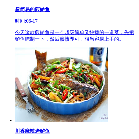
超简易的煎鲈鱼
时间
:06-17
今天这款煎鲈鱼是一个超级简单又快捷的一道菜，先把
鲈鱼腌制一下，然后煎熟即可，相当容易上手的。
川香麻辣烤鲈鱼