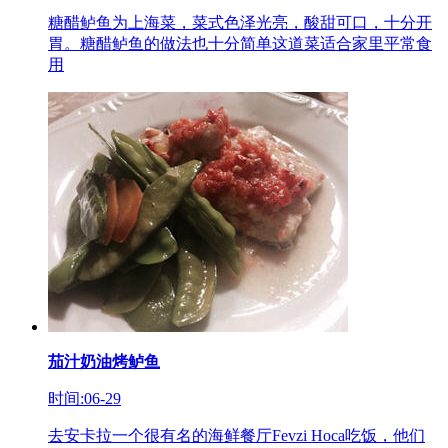
糖醋鲈鱼为上海菜，菜式色泽光亮，酸甜可口，十分开
胃。糖醋鲈鱼的做法也十分简单这道菜适合家里平常食
用
茄汁奶油烤鲈鱼
时间
:06-29
去安卡拉一个很有名的海鲜餐厅Fevzi Hoca吃饭，他们