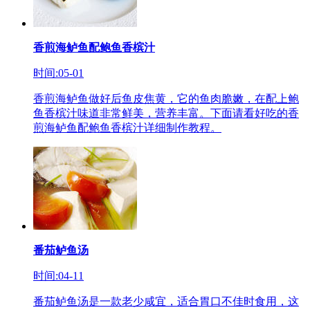
香煎海鲈鱼配鲍鱼香槟汁
时间
:05-01
香煎海鲈鱼做好后鱼皮焦黄，它的鱼肉脆嫩，在配上鲍
鱼香槟汁味道非常鲜美，营养丰富。下面请看好吃的香
煎海鲈鱼配鲍鱼香槟汁详细制作教程。
番茄鲈鱼汤
时间
:04-11
番茄鲈鱼汤是一款老少咸宜，适合胃口不佳时食用，这