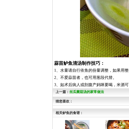
蒜苗鲈鱼清汤制作技巧：
1、水量请自行依鱼的份量调整，如果用
2、不爱蒜苗者，也可用葱段代替。
3、如术后病人或剖腹产妈咪要喝，米酒可
上一篇：
丝瓜菌菇汤的家常做法
猜您喜欢：
相关鲈鱼的食谱：