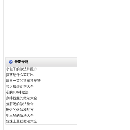
最新专题
小包子的做法和配方
蒜苔配什么菜好吃
每日一菜50道家常菜谱
君之烘焙食谱大全
汤的100种做法
凉拌粉丝的做法大全
猪肝汤的做法整合
烧饼的做法和配方
地三鲜的做法大全
酸辣土豆丝做法大全