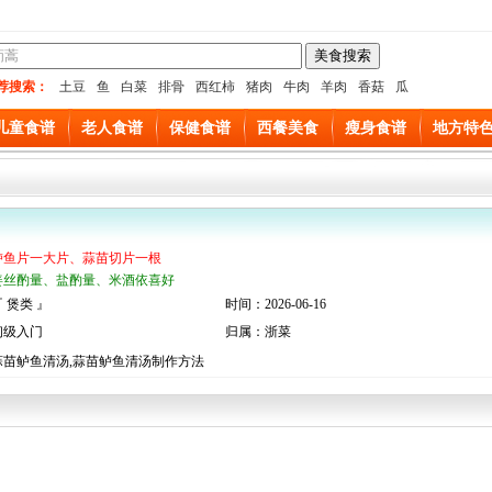
荐搜索：
土豆
鱼
白菜
排骨
西红柿
猪肉
牛肉
羊肉
香菇
瓜
儿童食谱
老人食谱
保健食谱
西餐美食
瘦身食谱
地方特
鲈鱼片一大片、蒜苗切片一根
姜丝酌量、盐酌量、米酒依喜好
 煲类 』
时间：2026-06-16
初级入门
归属：浙菜
蒜苗鲈鱼清汤,蒜苗鲈鱼清汤制作方法