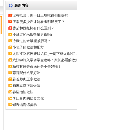
最新内容
没有抢菜，但一日三餐吃得都挺好的
正常瘦多少斤才能看出明显瘦了？
番茄和西红柿有什么区别？
冷藏过的米饭热量更低吗?
冷藏过的米饭能减肥吗？
小包子的做法和配方
火币HTX官网正版入口_一键下载火币HT...
武汉学籍入学转学全攻略：家长必看的政策
解...
杨枝甘露去茶底还是不去好喝？
蒜苔配什么菜好吃
蒜苔炒肉正宗做法
肉末豆腐正宗做法
春椿泡油做法
李庄白肉的饮食文化
蝴蝶结海绵蛋糕