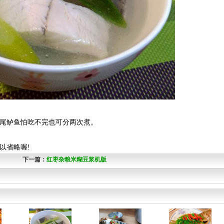
整尾鲈鱼怕吃不完也可分两次煮。
以省略喔!
下一篇：
红枣杂粮米糊豆浆机版