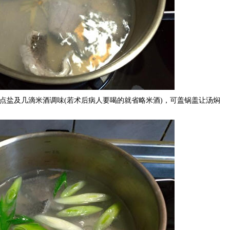
点盐及几滴米酒调味(若术后病人要喝的就省略米酒)，可盖锅盖让汤焖