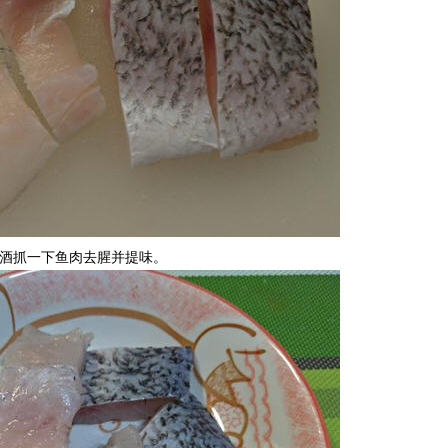
米酒抓一下鱼肉去腥并提味。