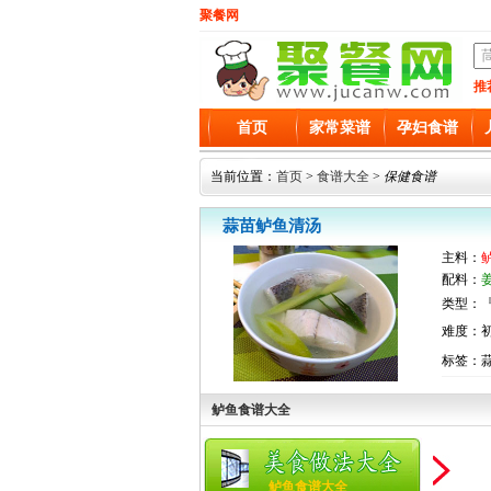
聚餐网
推
首页
家常菜谱
孕妇食谱
当前位置：
首页
>
食谱大全
>
保健食谱
蒜苗鲈鱼清汤
主料：
配料：
类型：『
难度：
标签：
鲈鱼食谱大全
鲈鱼食谱大全