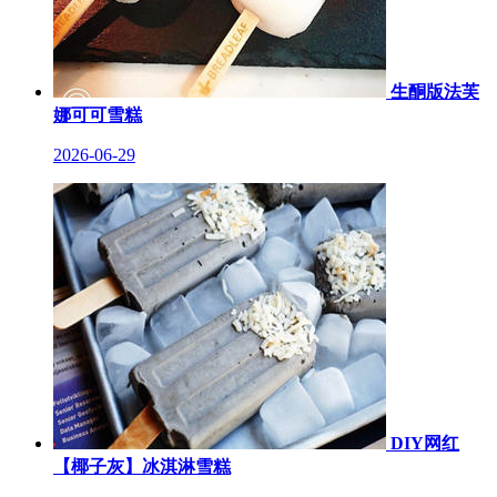
生酮版法芙
娜可可雪糕
2026-06-29
DIY网红
【椰子灰】冰淇淋雪糕