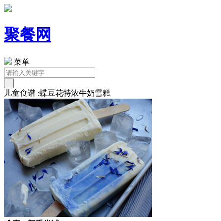
聚餐网
菜单
儿童食谱 :蝶豆花特浓牛奶雪糕