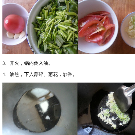
3、开火，锅内倒入油。
4、油热，下入蒜碎、葱花，炒香。