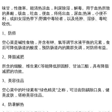
味甘，性微寒。能清热凉血，利尿除湿，解毒。用于血热所致
的鼻衄，咳血，吐血，便血，痔疮出血，尿血;热淋，小便不
利，或妇女湿热带下;野菌中毒轻者，以及疮肿、湿疹、毒蛇
咬伤。
1、防癌
空心菜是碱性食物，并含有钾、氯等调节水液平衡的元素，食
后可降低肠道的酸度，预防肠道内的菌群失调，对防癌有益。
2、降脂减肥
所含的烟酸、维生素C等能降低胆固醇、甘油三酯，具有降脂
减肥的功效。
3、美容佳品
空心菜中的叶绿素有“绿色精灵”之称，可洁齿防龋除口臭，健
美皮肤，堪称美容佳品。
4、防暑解热