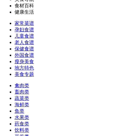
食材百科
健康生活
家常菜谱
孕妇食谱
儿童食谱
老人食谱
保健食谱
外国食谱
瘦身美食
地方特色
美食专题
禽肉类
畜肉类
蔬菜类
海鲜类
鱼类
水果类
药食类
饮料类