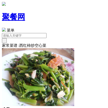
聚餐网
菜单
家常菜谱 :西红柿炒空心菜