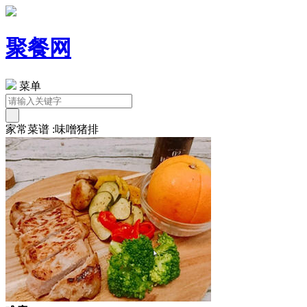
聚餐网
菜单
家常菜谱 :味噌猪排