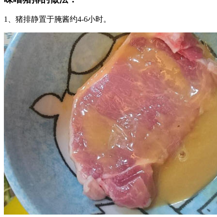
1、猪排静置于腌酱约4-6小时。