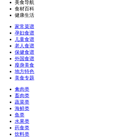
美食导航
食材百科
健康生活
家常菜谱
孕妇食谱
儿童食谱
老人食谱
保健食谱
外国食谱
瘦身美食
地方特色
美食专题
禽肉类
畜肉类
蔬菜类
海鲜类
鱼类
水果类
药食类
饮料类