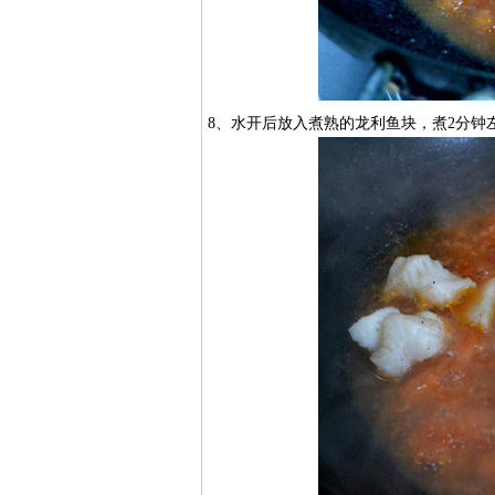
8、水开后放入煮熟的龙利鱼块，煮2分钟