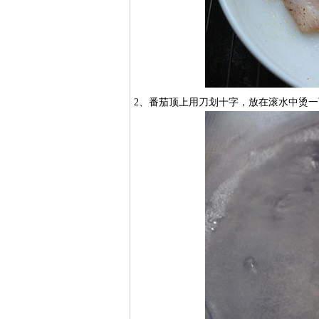
2、番茄顶上用刀划十字，放在滚水中烫一