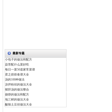
最新专题
小包子的做法和配方
蒜苔配什么菜好吃
每日一菜50道家常菜谱
君之烘焙食谱大全
汤的100种做法
凉拌粉丝的做法大全
猪肝汤的做法整合
烧饼的做法和配方
地三鲜的做法大全
酸辣土豆丝做法大全