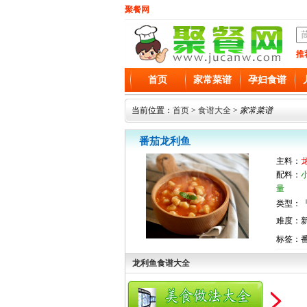
聚餐网
推
首页
家常菜谱
孕妇食谱
当前位置：
首页
>
食谱大全
>
家常菜谱
番茄龙利鱼
主料：
配料：
量
类型：『
难度：
标签：
龙利鱼食谱大全