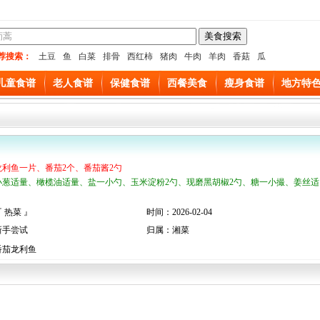
荐搜索：
土豆
鱼
白菜
排骨
西红柿
猪肉
牛肉
羊肉
香菇
瓜
儿童食谱
老人食谱
保健食谱
西餐美食
瘦身食谱
地方特
龙利鱼一片、番茄2个、番茄酱2勺
小葱适量、橄榄油适量、盐一小勺、玉米淀粉2勺、现磨黑胡椒2勺、糖一小撮、姜丝适
 热菜 』
时间：2026-02-04
新手尝试
归属：湘菜
番茄龙利鱼