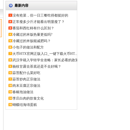
最新内容
没有抢菜，但一日三餐吃得都挺好的
正常瘦多少斤才能看出明显瘦了？
番茄和西红柿有什么区别？
冷藏过的米饭热量更低吗?
冷藏过的米饭能减肥吗？
小包子的做法和配方
火币HTX官网正版入口_一键下载火币HT...
武汉学籍入学转学全攻略：家长必看的政策
解...
杨枝甘露去茶底还是不去好喝？
蒜苔配什么菜好吃
蒜苔炒肉正宗做法
肉末豆腐正宗做法
春椿泡油做法
李庄白肉的饮食文化
蝴蝶结海绵蛋糕