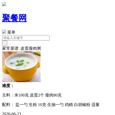
聚餐网
菜单
家常菜谱 :皮蛋瘦肉粥
难度：
主料：米100克 皮蛋2个 瘦肉80克
配料： 盐一勺 生粉 10克 生抽一勺 鸡精 白胡椒粉 适量
2026-06-23