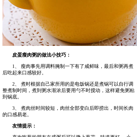
皮蛋瘦肉粥的做法小技巧：
1、 瘦肉事先用调料腌制一下有了咸鲜味，最后和粥再煮
后吃起来口感较好。
2、 煮时根据自己家所用的是电饭锅还是煮锅可以自行调
整煮制时间，煮到粥水渐浓后要用勺不时搅动，这样避免粥粘
到锅底。
3、 煮肉丝时间较短，肉丝全部变白后即捞出，时间长肉
的口感易老。
友情提示：