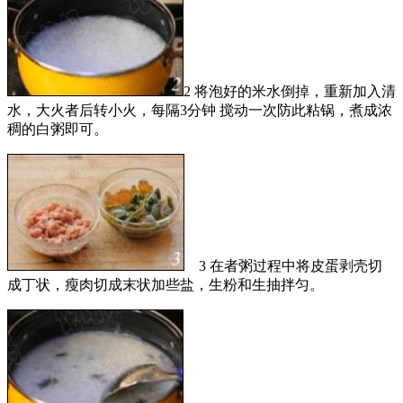
2 将泡好的米水倒掉，重新加入清
水，大火者后转小火，每隔3分钟 搅动一次防此粘锅，煮成浓
稠的白粥即可。
3 在者粥过程中将皮蛋剥壳切
成丁状，瘦肉切成末状加些盐，生粉和生抽拌匀。