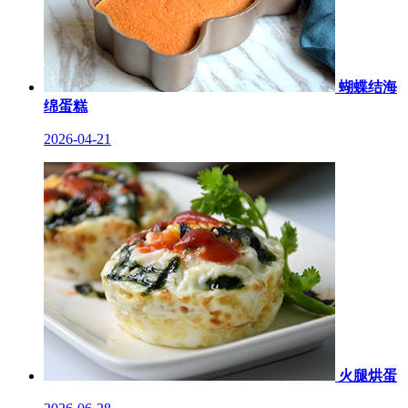
蝴蝶结海
绵蛋糕
2026-04-21
火腿烘蛋