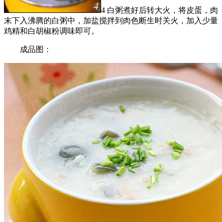
4 白粥煮好后转大火，将皮蛋，肉
末下入沸腾的白粥中，加盐搅拌到肉色断生时关火，加入少量
鸡精和白胡椒粉调味即可。
成品图：