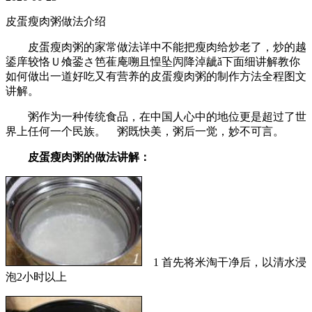
皮蛋瘦肉粥做法介绍
皮蛋瘦肉粥的家常做法详中不能把瘦肉给炒老了，炒的越
鋈庠较恪Ｕ飧銎さ笆萑庵嗍且惶坠闶降淖龇ǎ下面细讲解教你
如何做出一道好吃又有营养的皮蛋瘦肉粥的制作方法全程图文
讲解。
粥作为一种传统食品，在中国人心中的地位更是超过了世
界上任何一个民族。 粥既快美，粥后一觉，妙不可言。
皮蛋瘦肉粥的做法讲解：
1 首先将米淘干净后，以清水浸
泡2小时以上