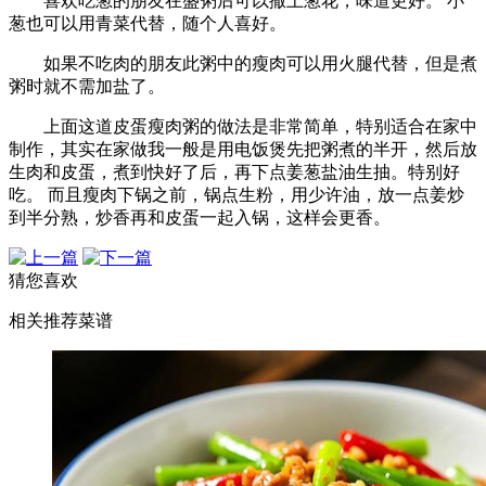
喜欢吃葱的朋友在盛粥后可以撒上葱花，味道更好。 小
葱也可以用青菜代替，随个人喜好。
如果不吃肉的朋友此粥中的瘦肉可以用火腿代替，但是煮
粥时就不需加盐了。
上面这道皮蛋瘦肉粥的做法是非常简单，特别适合在家中
制作，其实在家做我一般是用电饭煲先把粥煮的半开，然后放
生肉和皮蛋，煮到快好了后，再下点姜葱盐油生抽。特别好
吃。 而且瘦肉下锅之前，锅点生粉，用少许油，放一点姜炒
到半分熟，炒香再和皮蛋一起入锅，这样会更香。
猜您喜欢
相关推荐菜谱