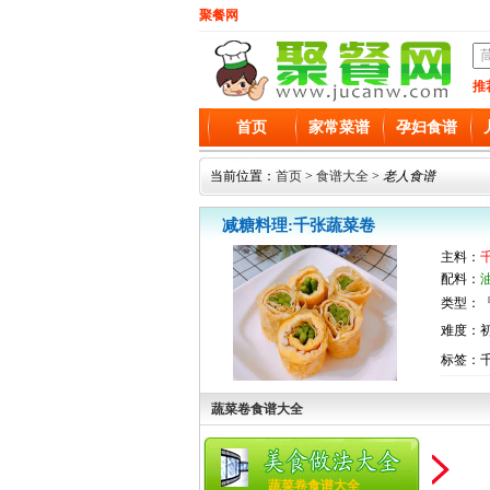
聚餐网
推
首页
家常菜谱
孕妇食谱
当前位置：
首页
>
食谱大全
>
老人食谱
减糖料理:千张蔬菜卷
主料：
配料：
类型：『
难度：
标签：
蔬菜卷食谱大全
蔬菜卷食谱大全