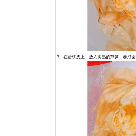
3、在蛋饼皮上，放入烫熟的芦笋，卷成圆