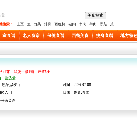
荐搜索：
土豆
鱼
白菜
排骨
西红柿
猪肉
牛肉
羊肉
香菇
瓜
儿童食谱
老人食谱
保健食谱
西餐美食
瘦身食谱
地方特
千张1张、鸡蛋一颗1颗、芦笋5支
油、盐适量
 热菜,汤类 』
时间：2026-07-08
初级入门
归属：鲁菜,粤菜
千张蔬菜卷