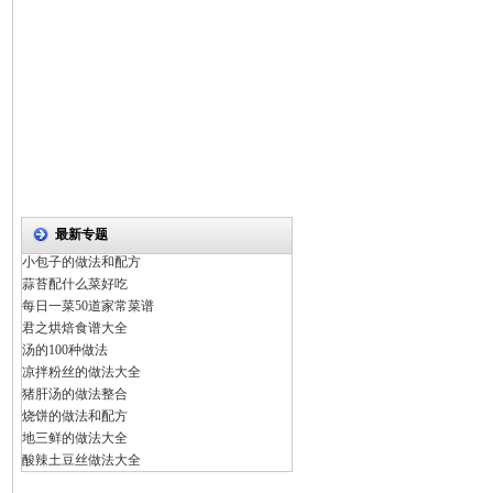
最新专题
小包子的做法和配方
蒜苔配什么菜好吃
每日一菜50道家常菜谱
君之烘焙食谱大全
汤的100种做法
凉拌粉丝的做法大全
猪肝汤的做法整合
烧饼的做法和配方
地三鲜的做法大全
酸辣土豆丝做法大全