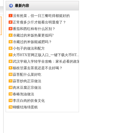
最新内容
没有抢菜，但一日三餐吃得都挺好的
正常瘦多少斤才能看出明显瘦了？
番茄和西红柿有什么区别？
冷藏过的米饭热量更低吗?
冷藏过的米饭能减肥吗？
小包子的做法和配方
火币HTX官网正版入口_一键下载火币HT...
武汉学籍入学转学全攻略：家长必看的政策
解...
杨枝甘露去茶底还是不去好喝？
蒜苔配什么菜好吃
蒜苔炒肉正宗做法
肉末豆腐正宗做法
春椿泡油做法
李庄白肉的饮食文化
蝴蝶结海绵蛋糕