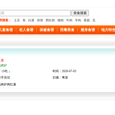
荐搜索：
土豆
鱼
白菜
排骨
西红柿
猪肉
牛肉
羊肉
香菇
瓜
儿童食谱
老人食谱
保健食谱
西餐美食
瘦身食谱
地方特
红薯
电烤炉
 小吃 』
时间：2026-07-03
新手尝试
归属：粤菜
电烤炉烤红薯