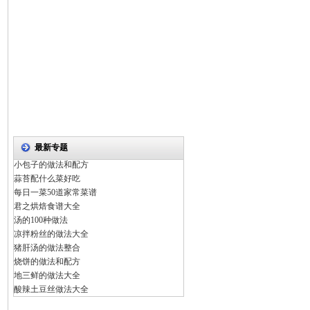
最新专题
小包子的做法和配方
蒜苔配什么菜好吃
每日一菜50道家常菜谱
君之烘焙食谱大全
汤的100种做法
凉拌粉丝的做法大全
猪肝汤的做法整合
烧饼的做法和配方
地三鲜的做法大全
酸辣土豆丝做法大全