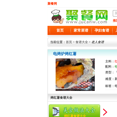
聚餐网
推
首页
家常菜谱
孕妇食谱
当前位置：
首页
>
食谱大全
>
老人食谱
电烤炉烤红薯
主料：
配料：
类型：『
难度：
标签：
烤红薯食谱大全
烤红薯食谱大全