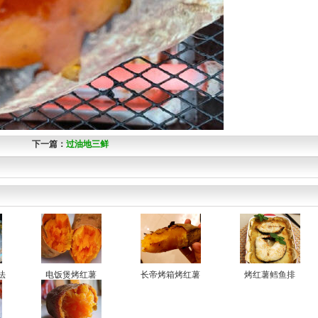
下一篇：
过油地三鲜
法
电饭煲烤红薯
长帝烤箱烤红薯
烤红薯鳕鱼排