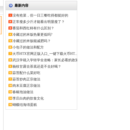
最新内容
没有抢菜，但一日三餐吃得都挺好的
正常瘦多少斤才能看出明显瘦了？
番茄和西红柿有什么区别？
冷藏过的米饭热量更低吗?
冷藏过的米饭能减肥吗？
小包子的做法和配方
火币HTX官网正版入口_一键下载火币HT...
武汉学籍入学转学全攻略：家长必看的政策
解...
杨枝甘露去茶底还是不去好喝？
蒜苔配什么菜好吃
蒜苔炒肉正宗做法
肉末豆腐正宗做法
春椿泡油做法
李庄白肉的饮食文化
蝴蝶结海绵蛋糕