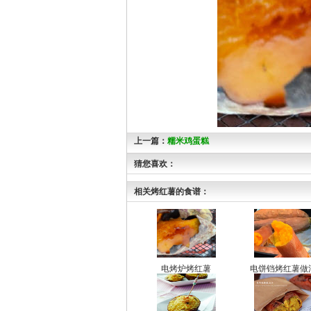
上一篇：
糯米鸡蛋糕
猜您喜欢：
相关烤红薯的食谱：
电烤炉烤红薯
电饼铛烤红薯做