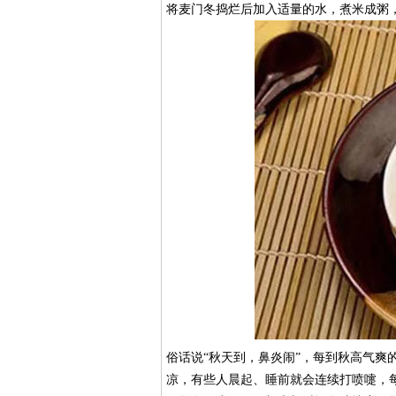
将麦门冬捣烂后加入适量的水，煮米成粥
俗话说“秋天到，鼻炎闹”，每到秋高气爽
凉，有些人晨起、睡前就会连续打喷嚏，