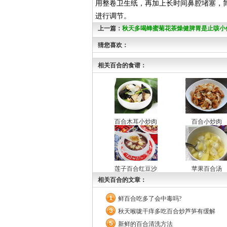
用整卷卫生纸，再加上长时间鼻腔堵塞，
进行调节。
上一篇：
秋天多喝蜂蜜菊花茶燥健脾胃是止咳小
猜您喜欢：
相关百合的食谱：
百合木耳小炒肉
百合小炒肉
莲子百合红豆沙
苹果百合汤
相关百合的文章：
鲜百合吃多了会中毒吗?
秋天喉咙干痒多吃百合炒芦笋有缓解
新鲜的百合清洗方法