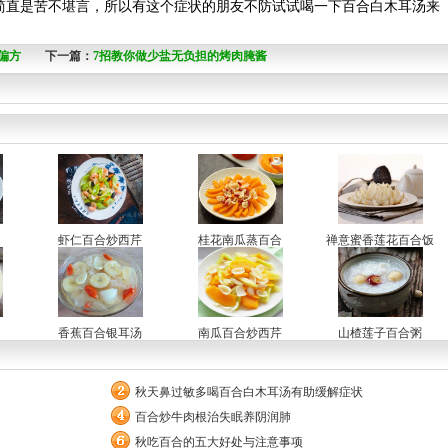
简直是苦不堪言，所以有这个症状的朋友不防试试喝一下百合白木耳汤来
偏方
下一篇：
7招教你做少盐无负担的烤肉腌酱
虾仁百合炒西芹
桂花南瓜蒸百合
禅意蜜香莲花百合饭
香蕉百合银耳汤
南瓜百合炒西芹
山楂莲子百合粥
秋天鼻过敏多喝百合白木耳汤有助缓解症状
百合炒牛肉根治失眠养阴润肺
秋吃百合的五大好处与注意事项