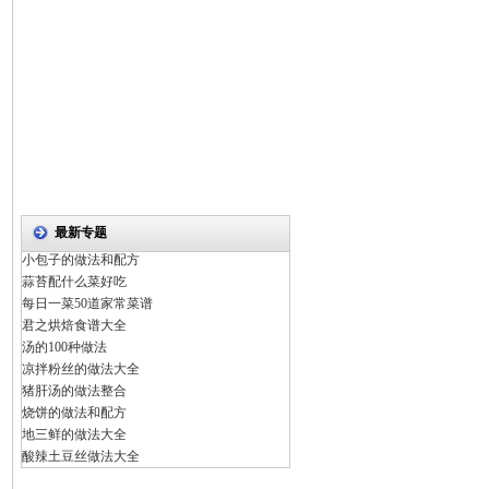
最新专题
小包子的做法和配方
蒜苔配什么菜好吃
每日一菜50道家常菜谱
君之烘焙食谱大全
汤的100种做法
凉拌粉丝的做法大全
猪肝汤的做法整合
烧饼的做法和配方
地三鲜的做法大全
酸辣土豆丝做法大全