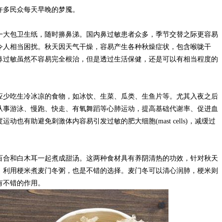
许多民众每天早晚的梦魇。
一大包卫生纸，随时擤鼻涕。国内鼻过敏患者众多，季节交替之际更容易
令人相当困扰。秋天因天气干燥，容易产生各种秋燥症状，包含喉咙干
鼻过敏虽然不容易完全根治，但是透过生活保健，还是可以有相当程度的
应少吃生冷冰凉的食物，如冰饮、生菜、瓜类、生鱼片等。尤其入夜之后
从事游泳、慢跑、快走、有氧舞蹈等心肺运动，提高基础代谢率、促进血
也有助避免刺激体内容易引发过敏的肥大细胞(mast cells)，减缓过
百合和白木耳一起煮成甜汤。这两种食材具有养阴清热的功效，针对秋天
，利用梗米煮麦门冬粥，也是不错的选择。麦门冬可以清心润肺，梗米则
有不错的作用。