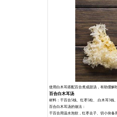
使用白木耳搭配百合煮成甜汤，有助缓解
百合白木耳汤
材料：干百合5钱、红枣5粒、.白木耳5钱
百合白木耳汤的做法：
干百合用温水泡软，红枣去子、切小块备