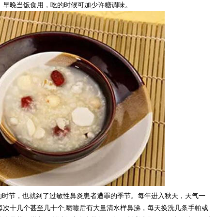
，早晚当饭食用，吃的时候可加少许糖调味。
的时节，也就到了过敏性鼻炎患者遭罪的季节。每年进入秋天，天气一
每次十几个甚至几十个;喷嚏后有大量清水样鼻涕，每天换洗几条手帕或