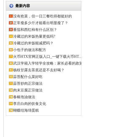
最新内容
没有抢菜，但一日三餐吃得都挺好的
正常瘦多少斤才能看出明显瘦了？
番茄和西红柿有什么区别？
冷藏过的米饭热量更低吗?
冷藏过的米饭能减肥吗？
小包子的做法和配方
火币HTX官网正版入口_一键下载火币HT...
武汉学籍入学转学全攻略：家长必看的政策
解...
杨枝甘露去茶底还是不去好喝？
蒜苔配什么菜好吃
蒜苔炒肉正宗做法
肉末豆腐正宗做法
春椿泡油做法
李庄白肉的饮食文化
蝴蝶结海绵蛋糕