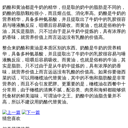
奶酪和黄油都是牛奶的精华，但是取的奶中的脂肪是不同的，
奶酪的脂肪颗粒很小，而且熔点低、消化率高。奶酪是牛奶的
营养精华，具备多种氨基酸，并且提取出了牛奶中的乳胶很容
易与唾液酶反应，咀嚼后容易吸收。而黄油，也就是俗称的牛
油，其实是脂肪。只不过由于是从牛奶中提炼的，具有浓厚的
奶香味，就营养价值上而言远远没有乳酪的价值高。
整合来奶酪和黄油是本质区别的东西。奶酪是牛奶的营养精
华，具备多种氨基酸，并且提取出了牛奶中的乳胶很容易与唾
液酶反应，咀嚼后容易吸收。而黄油，也就是俗称的牛油，其
实是脂肪。只不过由于是从牛奶中提炼的，具有浓厚的奶香
味，就营养价值上而言远远没有乳酪的价值高。如果你要做西
菜的话，可以用橄榄油代替黄油，其中的不饱和脂肪酸是非常
营养的，而且不会引发肥胖。更重要的是，橄榄油在西餐中十
分常用，由于橄榄的清爽不腻，配谷类、肉类和海鲜都能够烘
托食材的鲜美滋味，可谓油中之王。奶酪中的油脂含量并不
高，所以不建议用奶酪代替黄油。
猜您喜欢