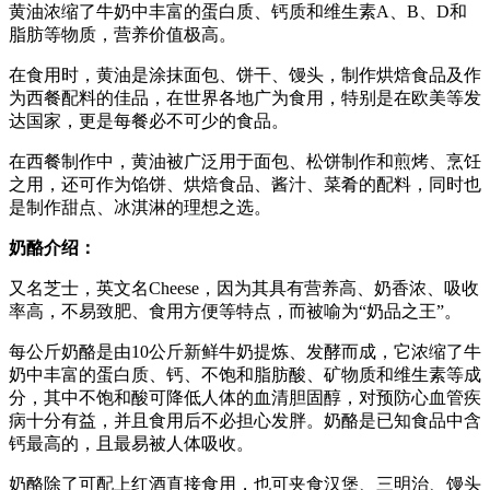
黄油浓缩了牛奶中丰富的蛋白质、钙质和维生素A、B、D和
脂肪等物质，营养价值极高。
在食用时，黄油是涂抹面包、饼干、馒头，制作烘焙食品及作
为西餐配料的佳品，在世界各地广为食用，特别是在欧美等发
达国家，更是每餐必不可少的食品。
在西餐制作中，黄油被广泛用于面包、松饼制作和煎烤、烹饪
之用，还可作为馅饼、烘焙食品、酱汁、菜肴的配料，同时也
是制作甜点、冰淇淋的理想之选。
奶酪介绍：
又名芝士，英文名Cheese，因为其具有营养高、奶香浓、吸收
率高，不易致肥、食用方便等特点，而被喻为“奶品之王”。
每公斤奶酪是由10公斤新鲜牛奶提炼、发酵而成，它浓缩了牛
奶中丰富的蛋白质、钙、不饱和脂肪酸、矿物质和维生素等成
分，其中不饱和酸可降低人体的血清胆固醇，对预防心血管疾
病十分有益，并且食用后不必担心发胖。奶酪是已知食品中含
钙最高的，且最易被人体吸收。
奶酪除了可配上红酒直接食用，也可夹食汉堡、三明治、馒头