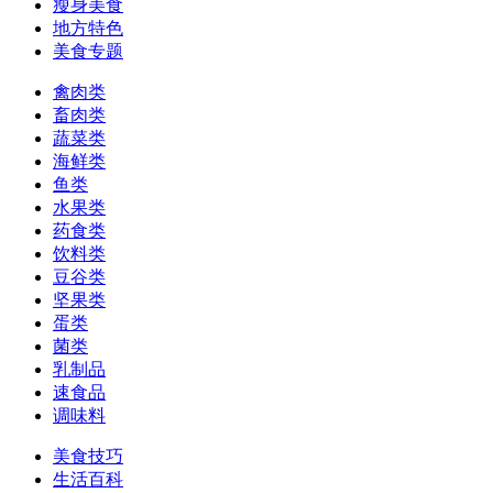
瘦身美食
地方特色
美食专题
禽肉类
畜肉类
蔬菜类
海鲜类
鱼类
水果类
药食类
饮料类
豆谷类
坚果类
蛋类
菌类
乳制品
速食品
调味料
美食技巧
生活百科