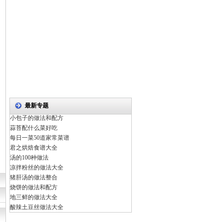
最新专题
小包子的做法和配方
蒜苔配什么菜好吃
每日一菜50道家常菜谱
君之烘焙食谱大全
汤的100种做法
凉拌粉丝的做法大全
猪肝汤的做法整合
烧饼的做法和配方
地三鲜的做法大全
酸辣土豆丝做法大全