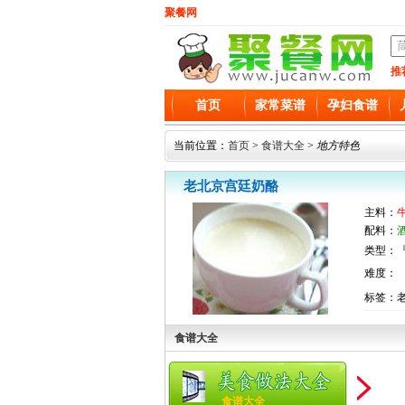
聚餐网
推
首页
家常菜谱
孕妇食谱
当前位置：
首页
>
食谱大全
>
地方特色
老北京宫廷奶酪
主料：
牛
配料：
酒
类型：『
难度：
标签：
食谱大全
食谱大全