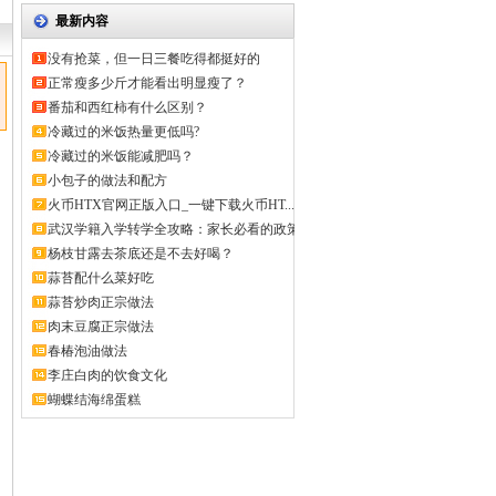
最新内容
没有抢菜，但一日三餐吃得都挺好的
正常瘦多少斤才能看出明显瘦了？
番茄和西红柿有什么区别？
冷藏过的米饭热量更低吗?
冷藏过的米饭能减肥吗？
小包子的做法和配方
火币HTX官网正版入口_一键下载火币HT...
武汉学籍入学转学全攻略：家长必看的政策
解...
杨枝甘露去茶底还是不去好喝？
蒜苔配什么菜好吃
蒜苔炒肉正宗做法
肉末豆腐正宗做法
春椿泡油做法
李庄白肉的饮食文化
蝴蝶结海绵蛋糕