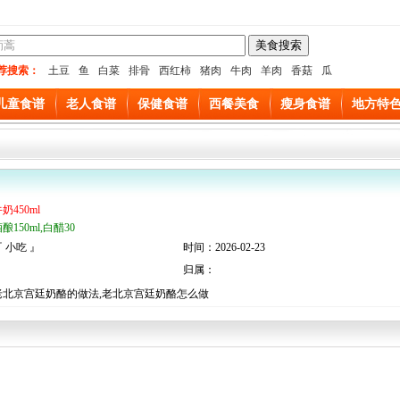
荐搜索：
土豆
鱼
白菜
排骨
西红柿
猪肉
牛肉
羊肉
香菇
瓜
儿童食谱
老人食谱
保健食谱
西餐美食
瘦身食谱
地方特
奶450ml
酿150ml,白醋30
 小吃 』
时间：2026-02-23
归属：
老北京宫廷奶酪的做法,老北京宫廷奶酪怎么做