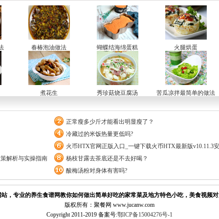
法
春椿泡油做法
蝴蝶结海绵蛋糕
火腿烘蛋
煮花生
秀珍菇烧豆腐汤
苦瓜凉拌最简单的做法
正常瘦多少斤才能看出明显瘦了？
冷藏过的米饭热量更低吗?
火币HTX官网正版入口_一键下载火币HTX最新版v10.11.3
政策解析与实操指南
杨枝甘露去茶底还是不去好喝？
酸梅汤粉对身体有害吗?
站，专业的养生食谱网教你如何做出简单好吃的家常菜及地方特色小吃，美食视频对
版权所有：聚餐网 www.jucanw.com
Copyright 2011-2019 备案号:
鄂ICP备15004276号-1