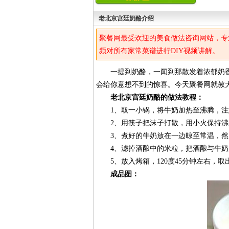
老北京宫廷奶酪介绍
聚餐网最受欢迎的美食做法咨询网站，专
频对所有家常菜谱进行DIY视频讲解。
一提到奶酪，一闻到那散发着浓郁奶香
会给你意想不到的惊喜。今天聚餐网就教
老北京宫廷奶酪的做法教程：
1、取一小锅，将牛奶加热至沸腾，注
2、用筷子把沫子打散，用小火保持沸腾
3、煮好的牛奶放在一边晾至常温，然
4、滤掉酒酿中的米粒，把酒酿与牛奶
5、放入烤箱，120度45分钟左右，取
成品图：