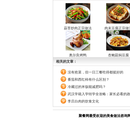
蒜苔炒肉正宗做法
肉末豆腐正宗做
奥尔良烤鸭
杏鲍菇焖豆腐
相关的文章：
没有抢菜，但一日三餐吃得都挺好的
番茄和西红柿有什么区别？
冷藏过的米饭能减肥吗？
武汉学籍入学转学全攻略：家长必看的
李庄白肉的饮食文化
聚餐网最受欢迎的美食做法咨询网