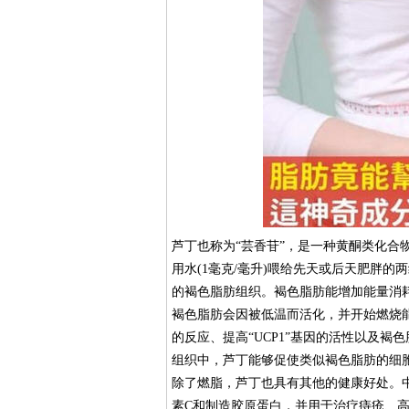
芦丁也称为“芸香苷”，是一种黄酮类化合
用水(1毫克/毫升)喂给先天或后天肥胖
的褐色脂肪组织。褐色脂肪能增加能量消
褐色脂肪会因被低温而活化，并开始燃烧
的反应、提高“UCP1”基因的活性以及
组织中，芦丁能够促使类似褐色脂肪的细
除了燃脂，芦丁也具有其他的健康好处。中西
素C和制造胶原蛋白，并用于治疗痔疮、