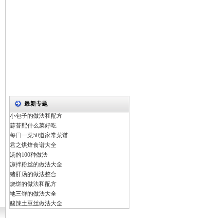
最新专题
小包子的做法和配方
蒜苔配什么菜好吃
每日一菜50道家常菜谱
君之烘焙食谱大全
汤的100种做法
凉拌粉丝的做法大全
猪肝汤的做法整合
烧饼的做法和配方
地三鲜的做法大全
酸辣土豆丝做法大全