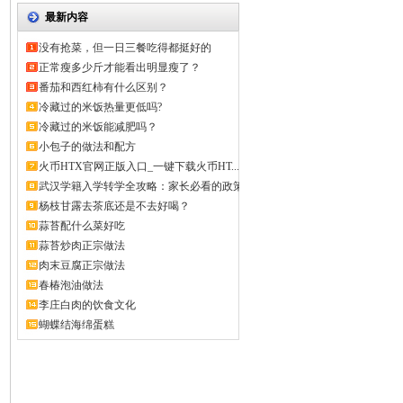
最新内容
没有抢菜，但一日三餐吃得都挺好的
正常瘦多少斤才能看出明显瘦了？
番茄和西红柿有什么区别？
冷藏过的米饭热量更低吗?
冷藏过的米饭能减肥吗？
小包子的做法和配方
火币HTX官网正版入口_一键下载火币HT...
武汉学籍入学转学全攻略：家长必看的政策
解...
杨枝甘露去茶底还是不去好喝？
蒜苔配什么菜好吃
蒜苔炒肉正宗做法
肉末豆腐正宗做法
春椿泡油做法
李庄白肉的饮食文化
蝴蝶结海绵蛋糕