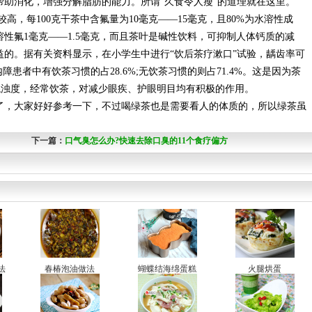
助消化，增强分解脂肪的能力。所谓“久食令人瘦”的道理就在这里。
较高，每100克干茶中含氟量为10毫克——15毫克，且80%为水溶性成
溶性氟1毫克——1.5毫克，而且茶叶是碱性饮料，可抑制人体钙质的减
益的。据有关资料显示，在小学生中进行“饮后茶疗漱口”试验，龋齿率可
患者中有饮茶习惯的占28.6%;无饮茶习惯的则占71.4%。这是因为茶
混浊度，经常饮茶，对减少眼疾、护眼明目均有积极的作用。
了，大家好好参考一下，不过喝绿茶也是需要看人的体质的，所以绿茶虽
下一篇：
口气臭怎么办?快速去除口臭的11个食疗偏方
法
春椿泡油做法
蝴蝶结海绵蛋糕
火腿烘蛋