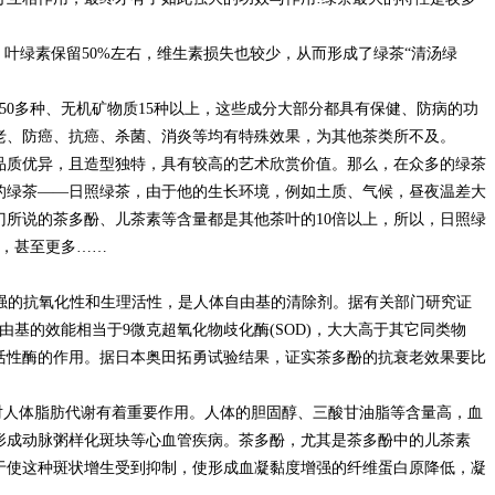
，叶绿素保留50%左右，维生素损失也较少，从而形成了绿茶“清汤绿
50多种、无机矿物质15种以上，这些成分大部分都具有保健、防病的功
老、防癌、抗癌、杀菌、消炎等均有特殊效果，为其他茶类所不及。
品质优异，且造型独特，具有较高的艺术欣赏价值。那么，在众多的绿茶
的绿茶——日照绿茶，由于他的生长环境，例如土质、气候，昼夜温差大
门所说的茶多酚、儿茶素等含量都是其他茶叶的10倍以上，所以，日照绿
上，甚至更多……
很强的抗氧化性和生理活性，是人体自由基的清除剂。据有关部门研究证
由基的效能相当于9微克超氧化物歧化酶(SOD)，大大高于其它同类物
活性酶的作用。据日本奥田拓勇试验结果，证实茶多酚的抗衰老效果要比
对人体脂肪代谢有着重要作用。人体的胆固醇、三酸甘油脂等含量高，血
形成动脉粥样化斑块等心血管疾病。茶多酚，尤其是茶多酚中的儿茶素
助于使这种斑状增生受到抑制，使形成血凝黏度增强的纤维蛋白原降低，凝