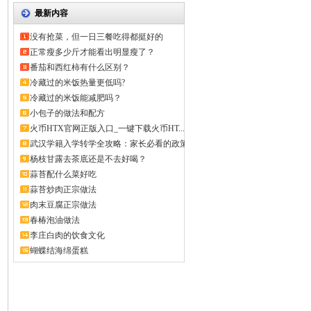
最新内容
没有抢菜，但一日三餐吃得都挺好的
正常瘦多少斤才能看出明显瘦了？
番茄和西红柿有什么区别？
冷藏过的米饭热量更低吗?
冷藏过的米饭能减肥吗？
小包子的做法和配方
火币HTX官网正版入口_一键下载火币HT...
武汉学籍入学转学全攻略：家长必看的政策
解...
杨枝甘露去茶底还是不去好喝？
蒜苔配什么菜好吃
蒜苔炒肉正宗做法
肉末豆腐正宗做法
春椿泡油做法
李庄白肉的饮食文化
蝴蝶结海绵蛋糕