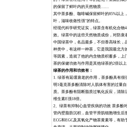
的保留了鲜叶内的天然物质……
其中茶多酚、咖啡碱保留鲜叶的85%以上
叶，滋味收敛性强”的特点。
经现代科学研究证实，绿茶含有机化合物4
效。绿茶中的这些天然物质成份，对防衰
中国绿茶中，名品最多，不但香高味长，
种类中，有这样一种茶，它是我国最北方
等因素，造就了他的内含物质积蓄多，上
茶的保健功效与作用是其他绿茶的2倍以
绿茶的作用和功效有：
1. 绿茶有延缓衰老的作用，茶多酚具有
明1毫克茶多酚清除对人肌体有害的过量自
质。茶多酚有阻断脂质过氧化反应，清除
维生素E强18倍。
2、绿茶有抑制心血管疾病的功效 茶多酚
管内壁脂肪沉积，血管平滑肌细胞增生后
ECG和EGC及其氧化产物茶黄素等，有