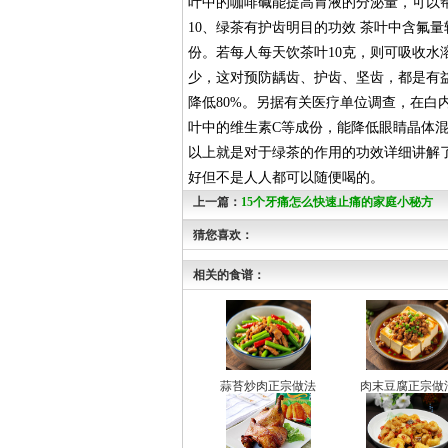
叶中的咖啡碱能提高胃液的分泌量，可以帮
10、绿茶有护齿明目的功效 茶叶中含氟量
份。若每人每天饮茶叶10克，则可吸收水
少，这对预防龋齿、护齿、坚齿，都是有
降低80%。另据有关医疗单位调查，在白内障
叶中的维生素C等成份，能降低眼睛晶体
以上就是对于绿茶的作用的功效详细讲解
好但不是人人都可以随便喝的。
上一篇：
15个牙痛怎么快速止痛的家庭小秘方
猜您喜欢：
相关的食谱：
蒜苔炒肉正宗做法
肉末豆腐正宗做