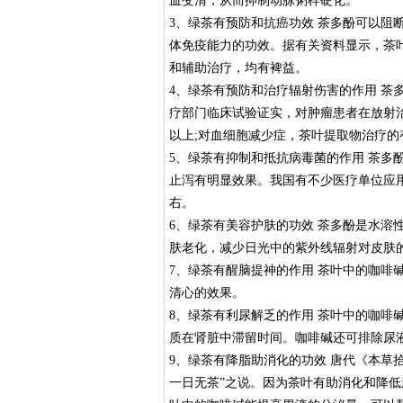
血变清，从而抑制动脉粥样硬化。
3、绿茶有预防和抗癌功效 茶多酚可以阻
体免疫能力的功效。据有关资料显示，茶叶
和辅助治疗，均有裨益。
4、绿茶有预防和治疗辐射伤害的作用 茶
疗部门临床试验证实，对肿瘤患者在放射
以上;对血细胞减少症，茶叶提取物治疗的有
5、绿茶有抑制和抵抗病毒菌的作用 茶多
止泻有明显效果。我国有不少医疗单位应用
右。
6、绿茶有美容护肤的功效 茶多酚是水溶
肤老化，减少日光中的紫外线辐射对皮肤
7、绿茶有醒脑提神的作用 茶叶中的咖啡
清心的效果。
8、绿茶有利尿解乏的作用 茶叶中的咖啡
质在肾脏中滞留时间。咖啡碱还可排除尿
9、绿茶有降脂助消化的功效 唐代《本草
一日无茶”之说。因为茶叶有助消化和降低