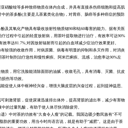
断亚硝酸铵等多种致癌物质在体内合成，并具有直接杀伤癌细胞和提高肌
中的茶多酚(主要是儿茶素类化合物)，对胃癌、肠癌等多种癌症的预防
多酚及其氧化产物具有吸收放射性物质锶90和钴60毒害的能力。据有关医
治疗过程中引起的轻度放射病，用茶叶提取物进行治疗，有效率可达90%
效率达81.7%;对因放射辐射而引起的白血球减少症治疗效果更好。
酚有较强的收敛作用，对病原菌、病毒有明显的抑制和杀灭作用，对消炎
茶叶制剂治疗急性和慢性痢疾、阿米巴痢疾、流感，治愈率达90%左
性物质，用它洗脸能清除面部的油腻，收敛毛孔，具有消毒、灭菌、抗皮
的损伤等功效。
碱能促使人体中枢神经兴奋，增强大脑皮层的兴奋过程，起到提神益思、
碱可刺激肾脏，促使尿液迅速排出体外，提高肾脏的滤出率，减少有害物
液中的过量乳酸，有助于使人体尽快消除疲劳。
拾遗》中对茶的功效有“久食令人瘦”的记载。我国边疆少数民族有“不可
脂肪的重要功效，用当今时尚语言说，就是有助于“减肥”。这是由于茶