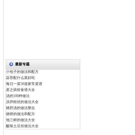
最新专题
小包子的做法和配方
蒜苔配什么菜好吃
每日一菜50道家常菜谱
君之烘焙食谱大全
汤的100种做法
凉拌粉丝的做法大全
猪肝汤的做法整合
烧饼的做法和配方
地三鲜的做法大全
酸辣土豆丝做法大全