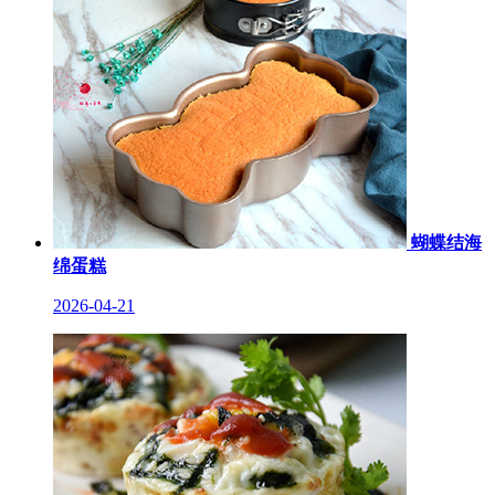
蝴蝶结海
绵蛋糕
2026-04-21