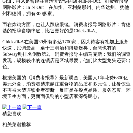
Grill，再来是曾经在台湾开设快闪店的In-N-Out。消费者报导
网路影片：In-N-Out，在加州、亚利桑那州、内华达州、犹他
州和德州，拥有300多家。
而在炸鸡方面，也让人跌破眼镜。消费者报导网路影片：肯德
基的招牌食物垫底，比它更好的是Chick-fil-A。
Chick-fil-A在美国39州有多达1700家，因为待客有礼加上服务
快速，民调最高，至于三明治和潜艇堡类，台湾也有的
Subway则排名倒数第2。 消费者报导主编马克斯：我们的调查
发现，规模较小的连锁店是区域最爱，他们比大型龙头还要出
色。
根据美国的《消费者报导》最新调查，美国人1年花费6800亿
美元外食，消费者越来越注重食物的品质和多元性，让餐饮业
不再被大型连锁业者垄断，反而是在餐点品质、服务态度、环
境卫生方面，更面面俱到的小型店家深得民心。
猜您喜欢
相关菜谱推荐