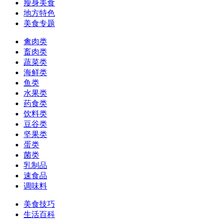
瘦身美食
地方特色
美食专题
禽肉类
畜肉类
蔬菜类
海鲜类
鱼类
水果类
药食类
饮料类
豆谷类
坚果类
蛋类
菌类
乳制品
速食品
调味料
美食技巧
生活百科