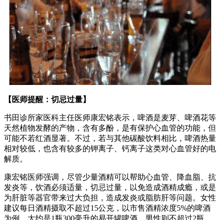
【医师提醒：切忌过量】
书田诊所家医科主任医师康宏铭表示，啤酒是麦芽、啤酒花等
天然植物发酵的产物，含有多酚，是有保护心血管的功能，但
可能不若红酒显著。不过，若与其他碳酸饮料相比，啤酒热量
相对较低，也含有较多的钾离子、钙离子这类对心血管好的电
解质。
康宏铭医师强调，尽管少量酒精可以帮助心血管、降血脂、抗
发炎等，饮酒必须适量，切忌过量，以免造成酒精成瘾，或是
为肝脏等器官带来过大负担，造成发炎或脂肪肝等问题。女性
建议每日酒精摄取不超过15公克，以市售酒精浓度5%的啤酒
为例，大约是1瓶300毫升的易开罐啤酒，男性则不超过2瓶。