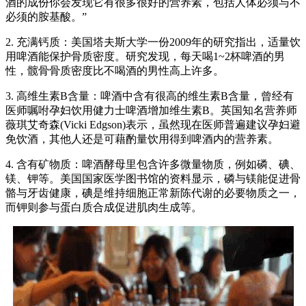
酒的成份你会发现它有很多很好的营养素，包括人体必须与不
必须的胺基酸。”
2. 充满钙质：美国塔夫斯大学一份2009年的研究指出，适量饮
用啤酒能保护骨质密度。研究发现，每天喝1~2杯啤酒的男
性，髋骨骨质密度比不喝酒的男性高上许多。
3. 高维生素B含量：啤酒中含有很高的维生素B含量，曾经有
医师嘱咐孕妇饮用健力士啤酒增加维生素B。英国知名营养师
薇琪艾奇森(Vicki Edgson)表示，虽然现在医师普遍建议孕妇避
免饮酒，其他人还是可藉酌量饮用得到啤酒内的营养素。
4. 含有矿物质：啤酒酵母里包含许多微量物质，例如磷、碘、
镁、钾等。美国国家医学图书馆的资料显示，磷与镁能促进骨
骼与牙齿健康，碘是维持细胞正常新陈代谢的必要物质之一，
而钾则参与蛋白质合成促进肌肉生成等。