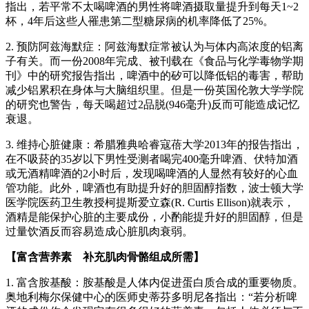
指出，若平常不太喝啤酒的男性将啤酒摄取量提升到每天1~2
杯，4年后这些人罹患第二型糖尿病的机率降低了25%。
2. 预防阿兹海默症：阿兹海默症常被认为与体内高浓度的铝离
子有关。而一份2008年完成、被刊载在《食品与化学毒物学期
刊》中的研究报告指出，啤酒中的矽可以降低铝的毒害，帮助
减少铝累积在身体与大脑组织里。但是一份英国伦敦大学学院
的研究也警告，每天喝超过2品脱(946毫升)反而可能造成记忆
衰退。
3. 维持心脏健康：希腊雅典哈睿寇蓓大学2013年的报告指出，
在不吸菸的35岁以下男性受测者喝完400毫升啤酒、伏特加酒
或无酒精啤酒的2小时后，发现喝啤酒的人显然有较好的心血
管功能。此外，啤酒也有助提升好的胆固醇指数，波士顿大学
医学院医药卫生教授柯提斯爱立森(R. Curtis Ellison)就表示，
酒精是能保护心脏的主要成份，小酌能提升好的胆固醇，但是
过量饮酒反而容易造成心脏肌肉衰弱。
【富含营养素 补充肌肉骨骼组成所需】
1. 富含胺基酸：胺基酸是人体内促进蛋白质合成的重要物质。
奥地利梅尔保健中心的医师史蒂芬多明尼各指出：“若分析啤