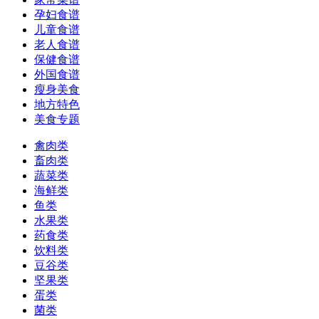
孕妇食谱
儿童食谱
老人食谱
保健食谱
外国食谱
瘦身美食
地方特色
美食专题
禽肉类
畜肉类
蔬菜类
海鲜类
鱼类
水果类
药食类
饮料类
豆谷类
坚果类
蛋类
菌类