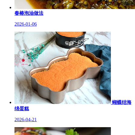
春椿泡油做法
2026-01-06
蝴蝶结海
绵蛋糕
2026-04-21