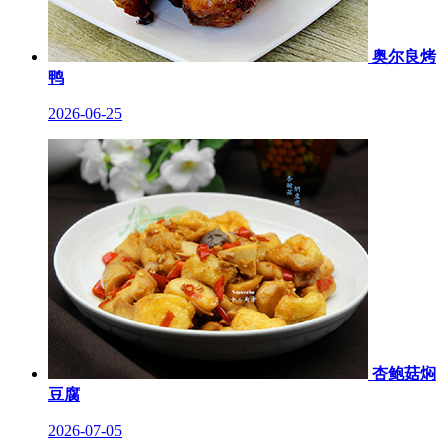
奥尔良烤
鸭
2026-06-25
杏鲍菇焖
豆腐
2026-07-05