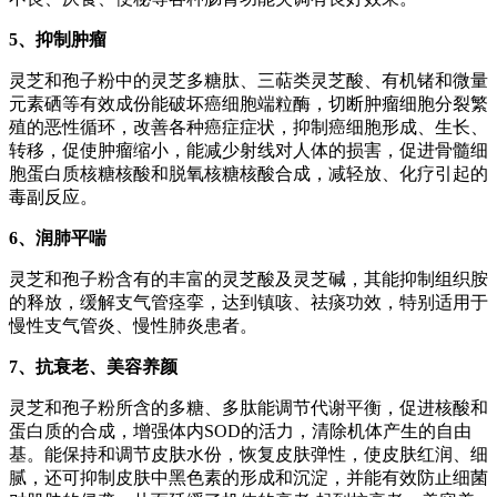
5、抑制肿瘤
灵芝和孢子粉中的灵芝多糖肽、三萜类灵芝酸、有机锗和微量
元素硒等有效成份能破坏癌细胞端粒酶，切断肿瘤细胞分裂繁
殖的恶性循环，改善各种癌症症状，抑制癌细胞形成、生长、
转移，促使肿瘤缩小，能减少射线对人体的损害，促进骨髓细
胞蛋白质核糖核酸和脱氧核糖核酸合成，减轻放、化疗引起的
毒副反应。
6、润肺平喘
灵芝和孢子粉含有的丰富的灵芝酸及灵芝碱，其能抑制组织胺
的释放，缓解支气管痉挛，达到镇咳、祛痰功效，特别适用于
慢性支气管炎、慢性肺炎患者。
7、抗衰老、美容养颜
灵芝和孢子粉所含的多糖、多肽能调节代谢平衡，促进核酸和
蛋白质的合成，增强体内SOD的活力，清除机体产生的自由
基。能保持和调节皮肤水份，恢复皮肤弹性，使皮肤红润、细
腻，还可抑制皮肤中黑色素的形成和沉淀，并能有效防止细菌