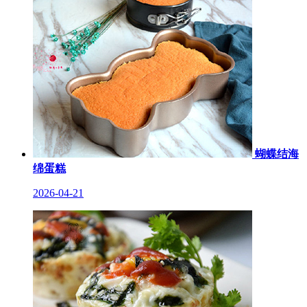
蝴蝶结海
绵蛋糕
2026-04-21