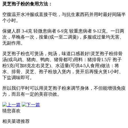
灵芝孢子粉的食用方法：
空腹温开水冲服或直接干吃，与抗生素西药并用时最好间隔半
个小时。
保健人群 3-4克 轻微患病者 6-9克 较重患病者 9-12克。一日两
次，早晚各一次，按量(或一至二调羹)，多服或过量均无害、
无副作用。
灵芝孢子粉也可煲汤，炖汤，味道口感甚好!灵芝孢子粉排骨
汤(或乌鸡、猪肉、鸭肉、猪骨都可)用料：猪排骨1.5斤 孢子
粉5克(可加8克左右灵芝)、水适量(可供4-5人食用)做法：将
水、排骨、灵芝、孢子粉放入煲内，煲开后再慢火煲1小时、
下盐调味即可。
所以我们平时可以用灵芝孢子粉来调节身体，不但能增强免疫
力，而且有一定的美容功效。
猜您喜欢
相关菜谱推荐