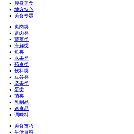
瘦身美食
地方特色
美食专题
禽肉类
畜肉类
蔬菜类
海鲜类
鱼类
水果类
药食类
饮料类
豆谷类
坚果类
蛋类
菌类
乳制品
速食品
调味料
美食技巧
生活百科