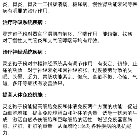
炎、胃炎、胃及十二指肠溃疡、糖尿病、慢性肾功能衰竭等疾
病有明显的治疗作用。
治疗呼吸系统疾病：
灵芝孢子粉对器官平滑肌有解痉、平喘作用，能镇骸、祛痰，
对于慢性支气管炎和支气管哮喘等均有疗效。
治疗神经系统疾病：
灵芝孢子粉对中枢神经系统具有调节作用，有安定、镇静、止
痛的功效，对于神经衰弱和因神经紧张、过度疲劳导致的失
眠、头晕、乏力、胃肠功能紊乱、健忘、食欲不振、心慌、气
短、多汗等症状有改善效果。
提高人体免疫机能：
灵芝孢子粉能提高细胞免疫和体液免疫两个方面的功能，促进
白细胞增加，提高免疫球蛋白和补体的含量，诱导干扰素的生
成，激活自然杀伤细胞和巨噬细胞的活性，增强免疫器官胸
腺、脾脏、肝脏的重量，从而增呛∷体对各种疾病的坻抗能
力。