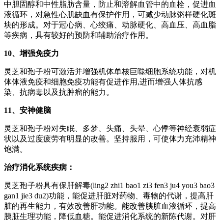
中胆固醇和中性脂肪含量，防止和溶解血管中的血栓，促进血
液循环，对急性心肌缺血有保护作用，可减少动脉粥样硬化斑
块的形成。对于冠心病、心绞痛、动脉硬化、高血压、高血脂
等疾病，具有较好的预防和辅助治疗作用。
10、增强免疫力
灵芝和孢子粉可激活并增强机体单核巨噬细胞系统功能，对机
体体液免疫和细胞免疫功能有促进作用,进而增强人体抗感
染、抗病毒以及抗肿瘤的能力。
11、安神健脑
灵芝和孢子粉对失眠、多梦、头痛、头晕、心悸等神经衰弱症
状以及过度疲劳有明显的改善。坚持服用，可使体力充沛精神
饱满。
治疗消化系统疾病：
灵芝孢子粉具有保肝解毒(ling2 zhi1 bao1 zi3 fen3 ju4 you3 bao3
gan1 jie3 du2)功能，能促进肝脏对药物、毒物的代谢，提高肝
脏的再生能力，有效改善肝功能。能改善胰脏血液循环，提高
胰脏生理功能，降低血糖。能促进消化系统的新陈代谢。对肝