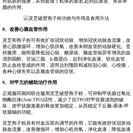
对肌肤的侵袭，从而延缓了机体的衰老,起到抗衰老、美容养
颜的作用。
8、改善心脑血管作用
灵芝和孢子粉可有效扩张冠状动脉、增加冠状动脉血流量，改
善心肌微循环，增加心肌供氧，改善末梢血管的动脉硬化。坚
持服用，能明显降低冠心病、糖尿病、脑血管病异常增高的血
清胆固醇、甘油三脂、β-脂蛋白，起到净化血液、软化血管、
防止血栓形成的作用，进而达到预防和减轻冠心病、心绞痛，
各种心律失常以及脑血管病的症状。
9、对甲亢的辅助治疗作用
正规服药期间联合服用灵芝破壁孢子粉，可抑制甲状腺过氧化
物酶抗体(Anti-TPO)活性，减少了抗TPO对甲状腺滤泡的破
坏，使甲状腺激素的释放更加稳定，从而稳定下丘脑-垂体-甲
状腺轴的功能。
灵芝孢子粉具有对血压双向调节的作用，它能有效舒张冠状动
脉血流量，改善微循环，增加心机供氧，净化血液，降低血液