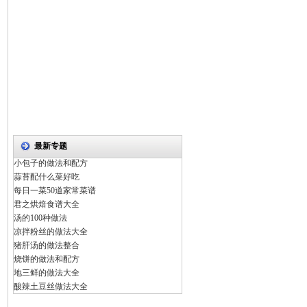
最新专题
小包子的做法和配方
蒜苔配什么菜好吃
每日一菜50道家常菜谱
君之烘焙食谱大全
汤的100种做法
凉拌粉丝的做法大全
猪肝汤的做法整合
烧饼的做法和配方
地三鲜的做法大全
酸辣土豆丝做法大全