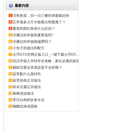
最新内容
没有抢菜，但一日三餐吃得都挺好的
正常瘦多少斤才能看出明显瘦了？
番茄和西红柿有什么区别？
冷藏过的米饭热量更低吗?
冷藏过的米饭能减肥吗？
小包子的做法和配方
火币HTX官网正版入口_一键下载火币HT...
武汉学籍入学转学全攻略：家长必看的政策
解...
杨枝甘露去茶底还是不去好喝？
蒜苔配什么菜好吃
蒜苔炒肉正宗做法
肉末豆腐正宗做法
春椿泡油做法
李庄白肉的饮食文化
蝴蝶结海绵蛋糕