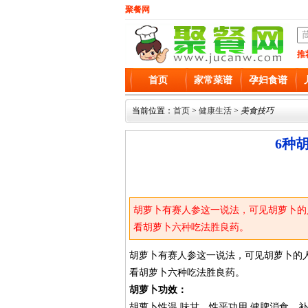
聚餐网
推
首页
家常菜谱
孕妇食谱
当前位置：
首页
>
健康生活
>
美食技巧
6种
胡萝卜有赛人参这一说法，可见胡萝卜的
看胡萝卜六种吃法胜良药。
胡萝卜有赛人参这一说法，可见胡萝卜的
看胡萝卜六种吃法胜良药。
胡萝卜功效：
胡萝卜性温 味甘，性平功用 健脾消食、