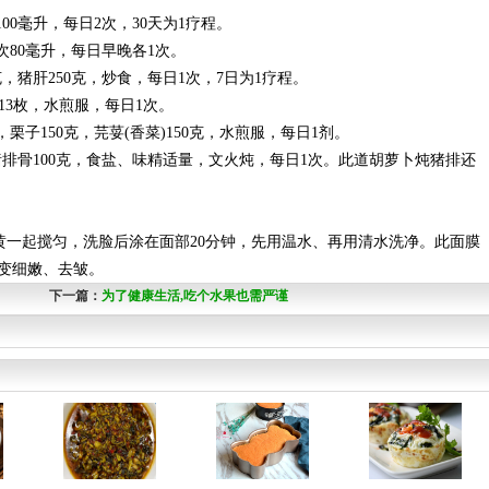
00毫升，每日2次，30天为1疗程。
次80毫升，每日早晚各1次。
克，猪肝250克，炒食，每日1次，7日为1疗程。
)13枚，水煎服，每日1次。
克，栗子150克，芫荽(香菜)150克，水煎服，每日1剂。
，猪排骨100克，食盐、味精适量，文火炖，每日1次。此道胡萝卜炖猪排还
黄一起搅匀，洗脸后涂在面部20分钟，先用温水、再用清水洗净。此面膜
变细嫩、去皱。
下一篇：
为了健康生活,吃个水果也需严谨