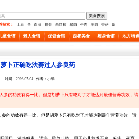
荐搜索：
土豆
鱼
白菜
排骨
西红柿
猪肉
牛肉
羊肉
香菇
瓜
儿童食谱
老人食谱
保健食谱
西餐美食
瘦身食谱
地方特
胡萝卜正确吃法赛过人参良药
时间：2026-07-04 作者：小编
人参的功效有得一比。但是胡萝卜只有吃对了才能达到最佳营养功效，请
人参的功效有得一比。但是胡萝卜只有吃对了才能达到最佳营养功效，请
补肝明目、清热解毒、透疹、降气止咳。用于小儿营养不良、麻疹、夜盲