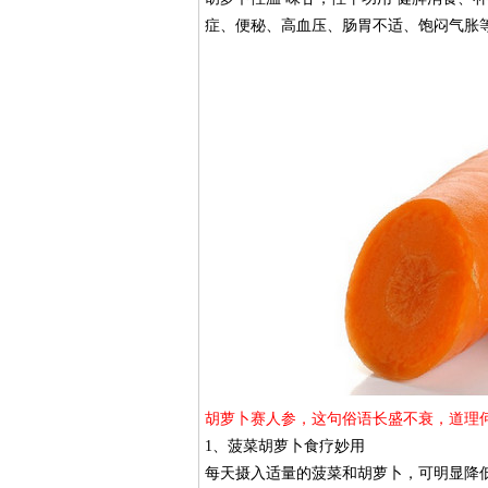
症、便秘、高血压、肠胃不适、饱闷气胀
胡萝卜赛人参，这句俗语长盛不衰，道理
1、菠菜胡萝卜食疗妙用
每天摄入适量的菠菜和胡萝卜，可明显降低