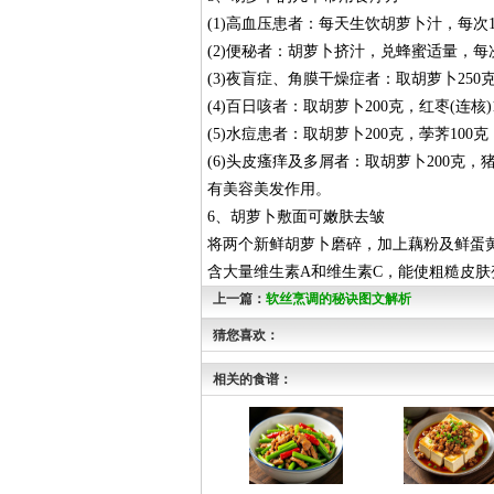
(1)高血压患者：每天生饮胡萝卜汁，每次1
(2)便秘者：胡萝卜挤汁，兑蜂蜜适量，每
(3)夜盲症、角膜干燥症者：取胡萝卜250
(4)百日咳者：取胡萝卜200克，红枣(连核
(5)水痘患者：取胡萝卜200克，荸荠100
(6)头皮瘙痒及多屑者：取胡萝卜200克
有美容美发作用。
6、胡萝卜敷面可嫩肤去皱
将两个新鲜胡萝卜磨碎，加上藕粉及鲜蛋
含大量维生素A和维生素C，能使粗糙皮肤
上一篇：
软丝烹调的秘诀图文解析
猜您喜欢：
相关的食谱：