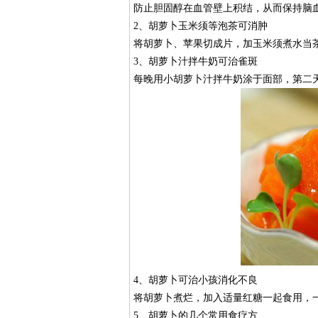
防止胆固醇在血管壁上积结，从而保持脑
2、胡萝卜玉米须等泡茶可消肿
将胡萝卜、苹果切成片，加玉米须煮水当
3、胡萝卜汁拌牛奶可治雀斑
每晚用小胡萝卜汁拌牛奶涂于面部，第二
4、胡萝卜可治小孩消化不良
将胡萝卜煮烂，加入适量红糖一起食用，一
5、胡萝卜的几个常用食疗方