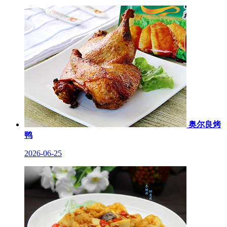
奥尔良烤
鸭
2026-06-25