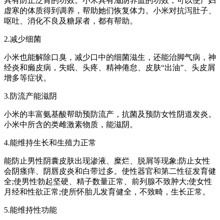
具有防止泛胃的功效。小米具有滋阴养血的功效，可以使产妇
虚寒的体质得到调养，帮助她们恢复体力。小米对抗泻肚子、
呕吐、消化不良及糖尿者，都有帮助。
2.减少细菌
小米也能解除口臭，减少口中的细菌滋生，还能治脚气病，神
经炎和癞皮病，失眠、头疼、精神倦怠、皮肤“出油”、头皮屑
增多等症状。
3.防流产能滋阴
小米的丰富氨基酸帮助预防流产，抗菌及预防女性阴道发炎。
小米中所含的类雌激素物质，能滋阴。
4.能维持生长和生殖力正常
能防止男性阴囊皮肤出现渗液、糜烂、脱屑等现象;防止女性
会阴瘙痒、阴唇皮炎和白带过多。使性器官和第二性征发育健
全;使男性勃起坚硬、精子数量正常、前列腺不致肿大;使女性
月经和性欲正常;使所怀胎儿发育健全，不致畸，生长正常。
5.能维持性功能