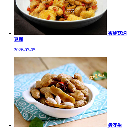
杏鲍菇焖
豆腐
2026-07-05
煮花生