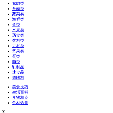
禽肉类
畜肉类
蔬菜类
海鲜类
鱼类
水果类
药食类
饮料类
豆谷类
坚果类
蛋类
菌类
乳制品
速食品
调味料
美食技巧
生活百科
食物相克
食材热量
X