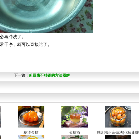
不必再冲洗了。
非常干净，就可以直接吃了。
下一篇：
煎豆腐不粘锅的方法图解
糖渍金桔
金桔酒
咸金桔正宗做法(化痰止咳
秘方)