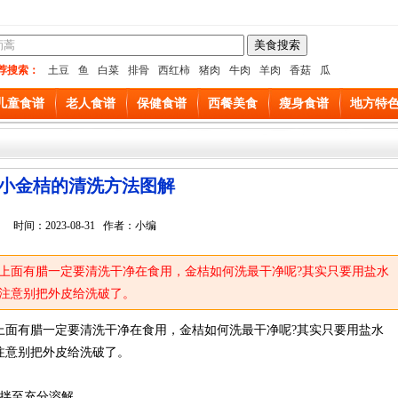
荐搜索：
土豆
鱼
白菜
排骨
西红柿
猪肉
牛肉
羊肉
香菇
瓜
儿童食谱
老人食谱
保健食谱
西餐美食
瘦身食谱
地方特
小金桔的清洗方法图解
时间：2023-08-31 作者：小编
上面有腊一定要清洗干净在食用，金桔如何洗最干净呢?其实只要用盐水
注意别把外皮给洗破了。
上面有腊一定要清洗干净在食用，金桔如何洗最干净呢?其实只要用盐水
注意别把外皮给洗破了。
搅拌至充分溶解。