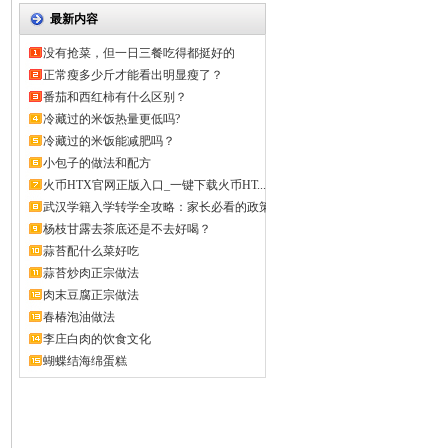
最新内容
没有抢菜，但一日三餐吃得都挺好的
正常瘦多少斤才能看出明显瘦了？
番茄和西红柿有什么区别？
冷藏过的米饭热量更低吗?
冷藏过的米饭能减肥吗？
小包子的做法和配方
火币HTX官网正版入口_一键下载火币HT...
武汉学籍入学转学全攻略：家长必看的政策
解...
杨枝甘露去茶底还是不去好喝？
蒜苔配什么菜好吃
蒜苔炒肉正宗做法
肉末豆腐正宗做法
春椿泡油做法
李庄白肉的饮食文化
蝴蝶结海绵蛋糕