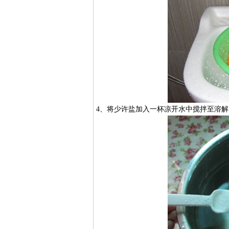
4、将少许盐加入一杯凉开水中搅拌至溶