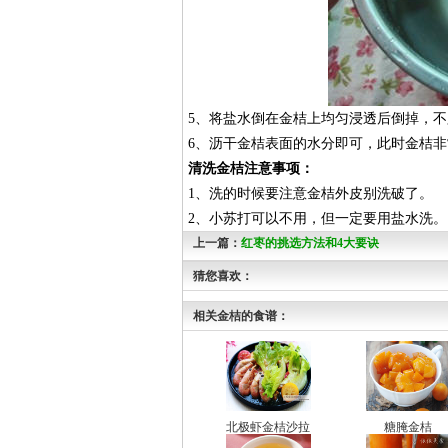
5、将盐水倒在金桔上均匀浸透后倒掉，
6、沥干金桔表面的水分即可，此时金桔
清洗金桔注意事项：
1、洗的时候要注意金桔外皮别洗破了。
2、小苏打可以不用，但一定要用盐水洗。
上一篇：
红枣的挑选方法和4大要诀
猜您喜欢：
相关金桔的食谱：
北极虾金桔沙拉
糖腌金桔