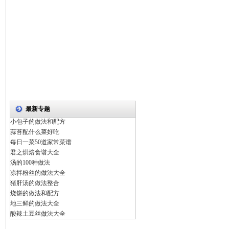
最新专题
小包子的做法和配方
蒜苔配什么菜好吃
每日一菜50道家常菜谱
君之烘焙食谱大全
汤的100种做法
凉拌粉丝的做法大全
猪肝汤的做法整合
烧饼的做法和配方
地三鲜的做法大全
酸辣土豆丝做法大全