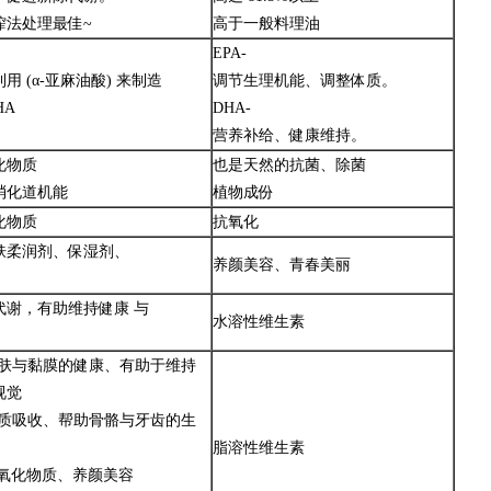
榨法处理最佳~
高于一般料理油
EPA-
用 (α-亚麻油酸) 来制造
调节生理机能、调整体质。
HA
DHA-
营养补给、健康维持。
化物质
也是天然的抗菌、除菌
消化道机能
植物成份
化物质
抗氧化
肤柔润剂、保湿剂、
养颜美容、青春美丽
代谢，有助维持健康 与
水溶性维生素
皮肤与黏膜的健康、有助于维持
视觉
钙质吸收、帮助骨骼与牙齿的生
脂溶性维生素
抗氧化物质、养颜美容