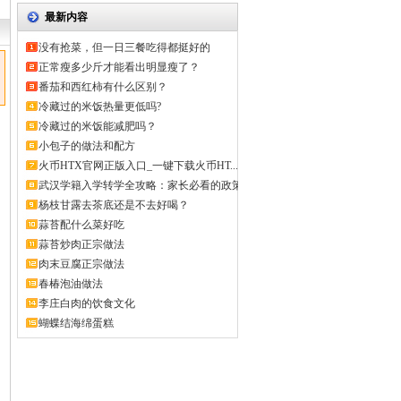
最新内容
没有抢菜，但一日三餐吃得都挺好的
正常瘦多少斤才能看出明显瘦了？
番茄和西红柿有什么区别？
冷藏过的米饭热量更低吗?
冷藏过的米饭能减肥吗？
小包子的做法和配方
火币HTX官网正版入口_一键下载火币HT...
武汉学籍入学转学全攻略：家长必看的政策
解...
杨枝甘露去茶底还是不去好喝？
蒜苔配什么菜好吃
蒜苔炒肉正宗做法
肉末豆腐正宗做法
春椿泡油做法
李庄白肉的饮食文化
蝴蝶结海绵蛋糕