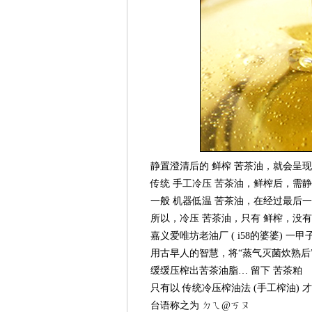
静置澄清后的 鲜榨 苦茶油，就会呈现出
传统 手工冷压 苦茶油，鲜榨后，需静置 
一般 机器低温 苦茶油，在经过最后一
所以，冷压 苦茶油，只有 鲜榨，没有 
嘉义爱唯坊老油厂 ( i58的婆婆) 一
用古早人的智慧，将“蒸气灭菌炊熟后”
缓缓压榨出苦茶油脂… 留下 苦茶粕
只有以 传统冷压榨油法 (手工榨油) 才会
台语称之为 ㄉㄟ@ㄎㄡ