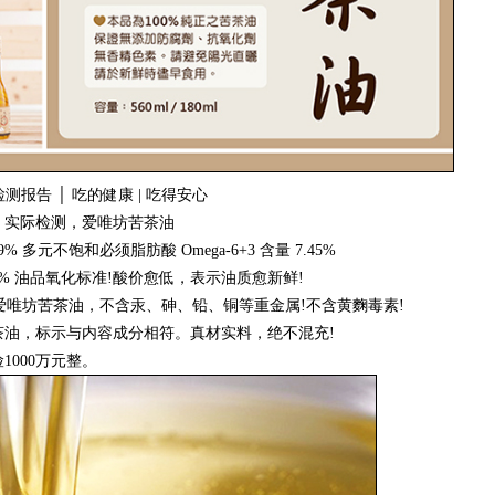
报告 │ 吃的健康 | 吃得安心
实际检测，爱唯坊苦茶油
% 多元不饱和必须脂肪酸 Omega-6+3 含量 7.45%
.0% 油品氧化标准!酸价愈低，表示油质愈新鲜!
爱唯坊苦茶油，不含汞、砷、铅、铜等重金属!不含黄麴毒素!
油，标示与内容成分相符。真材实料，绝不混充!
000万元整。