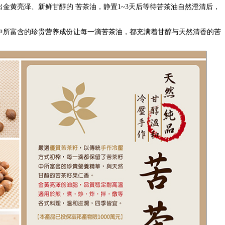
金黄亮泽、新鲜甘醇的 苦茶油，静置1~3天后等待苦茶油自然澄清后，
所富含的珍贵营养成份让每一滴苦茶油，都充满着甘醇与天然清香的苦