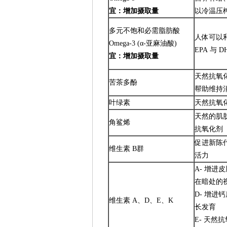
宜：增加摄取量
以冷温压
多元不饱和必需脂肪酸
人体可以利
Omega-3 (α-亚麻油酸)
EPA 与 D
宜：增加摄取量
天然抗氧
苦茶多酚
帮助维持
叶绿素
天然抗氧
天然的肌
角鲨烯
抗氧化剂
促进新陈
维生素 B群
活力
A- 增进
在暗处的
D- 增进
维生素 A、D、E、K
长发育
E- 天然