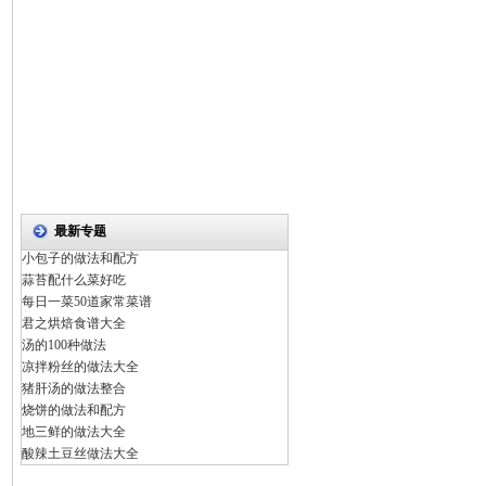
最新专题
小包子的做法和配方
蒜苔配什么菜好吃
每日一菜50道家常菜谱
君之烘焙食谱大全
汤的100种做法
凉拌粉丝的做法大全
猪肝汤的做法整合
烧饼的做法和配方
地三鲜的做法大全
酸辣土豆丝做法大全