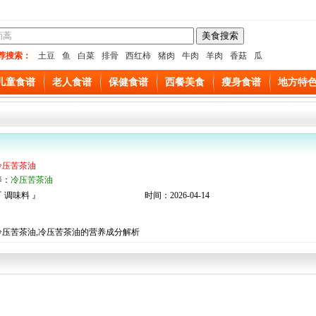
荐搜索：
土豆
鱼
白菜
排骨
西红柿
猪肉
牛肉
羊肉
香菇
瓜
儿童食谱
老人食谱
保健食谱
西餐美食
瘦身食谱
地方特
冷压苦茶油
养：
冷压苦茶油
 调味料 』
时间：2026-04-14
：
冷压苦茶油,冷压苦茶油的营养成分解析