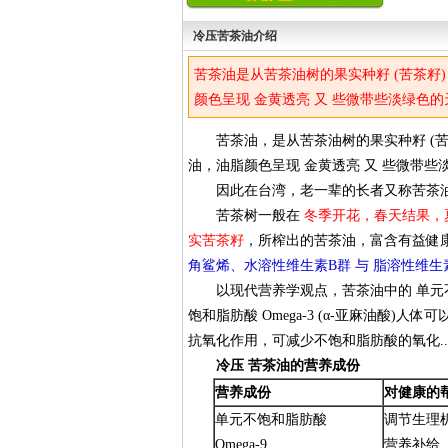
冷压苦茶油介绍
苦茶油是从苦茶油树的果实种籽 (苦茶籽
颜色呈现 金黄透亮 又 些微带些淡绿色的天
苦茶油，是从苦茶油树的果实种籽 (苦
油，油脂颜色呈现 金黄透亮 又 些微带些淡
因此在台湾，老一辈的长者又称苦茶油为
苦茶树一般在
冬季开花，春天结果，
实苦茶籽
，所榨出的苦茶油，富含有益健康
角鲨烯、水溶性维生素B群 与 脂溶性维生素
以现代营养学观点，苦茶油中的 单元
饱和脂肪酸 Omega-3 (α-亚麻油酸)人体
抗氧化作用，可减少不饱和脂肪酸的氧化...
冷压 苦茶油的营养成份
营养成份
对健康的
单元不饱和脂肪酸
调节生理
Omega-9
营养补给