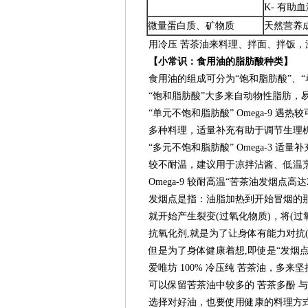
K- 有助
微量蛋白质、矿物质
天然营养
用冷压 苦茶油来料理、拌面、拌饭，温
【小常识：食用油的脂肪酸种类】
食用油的组成可分为“饱和脂肪酸”、“单
“饱和脂肪酸”大多来自动物性脂肪，易转
“单元不饱和脂肪酸” Omega-9 遇
多种料理，适量补充有助于调节生理机
“多元不饱和脂肪酸” Omega-3 适
较不耐温，建议用于凉拌沾酱、低温烹
Omega-9 较耐高温“苦茶油发烟点高达
发烟点是指：油脂加热到开始冒烟的那
就开始产生裂变(过氧化物质)，将(过氧
抗氧化剂,就是为了让身体有能力对抗(过
但是为了身体健康着想,即使是“发烟点”
爱唯坊 100% 冷压纯 苦茶油，多来坚
可以保留苦茶油中较多的 苦茶多酚 与 Ome
选择对好油，也要使用健康的料理方