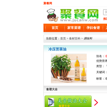
聚餐网
推
首页
家常菜谱
孕妇食谱
当前位置：
首页
>
食材百科
>
调味料
冷压苦茶油
别名：
优势营
类型：『
关键词
标签：
食谱大全
食谱大全