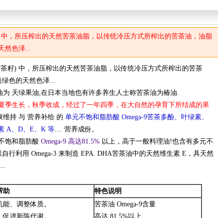
) 中，所压榨出的天然苦茶油脂，以传统冷压方式所榨出的苦茶油，油脂
然色泽...
茶籽) 中，所压榨出的天然苦茶油脂，以传统冷压方式所榨出的苦茶
绿色的天然色泽...
 天绿果油;在日本当地也有许多养生人士称苦茶油为椿油.
夏季生长，秋季收成，经过了一年四季，在大自然的孕育下所结成的果
维持 与 营养补给 的
单元不饱和脂肪酸 Omega-9苦茶多酚、叶绿素、
 A、D、E、K 等
.... 营养成份。
不饱和脂肪酸
Omega-9 高达81.5%
以上，高于一般料理油!也含有多元不
可以自行利用 Omega-3 来制造 EPA. DHA苦茶油中的天然维生素 E，具天然
..
帮助
特色说明
机能、调整体质。
苦茶油 Omega-9含量
、促进新陈代谢。
高达 81.5%以上