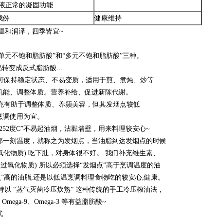
血液正常的凝固功能
成份
健康维持
和润泽，四季皆宜~
元不饱和脂肪酸”和“多元不饱和脂肪酸”三种。
变成反式脂肪酸...
热较可保持稳定状态、不易变质，适用于煎、煮炖、炒等
能、调整体质。营养补给、促进新陈代谢。
量补充有助于调整体质、养颜美容，但其发烟点较低
调使用为宜。
252度C”不易起油烟，沾黏墙壁，用来料理较安心~
一刻温度，就称之为发烟点，当油脂到达发烟点的时候
化物质) 吃下肚，对身体很不好。 我们补充维生素、
氧化物质) 所以必须选择“发烟点”高于烹调温度的油
高的油脂,还是以低温烹调料理食物吃的较安心,健康。
持以 “蒸气灭菌冷压炊熟” 这种传统的手工冷压榨油法，
ga-9、Omega-3 等有益脂肪酸~
式