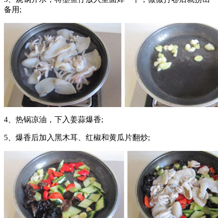
备用;
4、热锅凉油，下入姜蒜爆香;
5、爆香后加入黑木耳、红椒和黄瓜片翻炒;