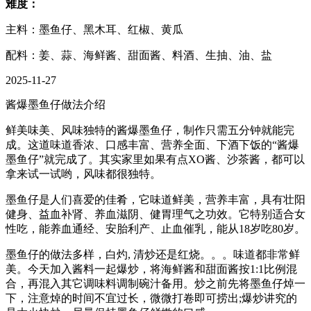
难度：
主料：墨鱼仔、黑木耳、红椒、黄瓜
配料：姜、蒜、海鲜酱、甜面酱、料酒、生抽、油、盐
2025-11-27
酱爆墨鱼仔做法介绍
鲜美味美、风味独特的酱爆墨鱼仔，制作只需五分钟就能完
成。这道味道香浓、口感丰富、营养全面、下酒下饭的“酱爆
墨鱼仔”就完成了。其实家里如果有点XO酱、沙茶酱，都可以
拿来试一试哟，风味都很独特。
墨鱼仔是人们喜爱的佳肴，它味道鲜美，营养丰富，具有壮阳
健身、益血补肾、养血滋阴、健胃理气之功效。它特别适合女
性吃，能养血通经、安胎利产、止血催乳，能从18岁吃80岁。
墨鱼仔的做法多样，白灼, 清炒还是红烧。。。味道都非常鲜
美。今天加入酱料一起爆炒，将海鲜酱和甜面酱按1:1比例混
合，再混入其它调味料调制碗汁备用。炒之前先将墨鱼仔焯一
下，注意焯的时间不宜过长，微微打卷即可捞出;爆炒讲究的