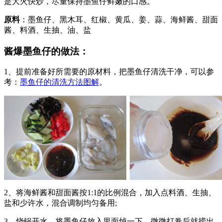
是大火快炒，尽量保持墨鱼仔鲜嫩的口感。
原料
：墨鱼仔、黑木耳、红椒、黄瓜、姜、蒜、海鲜酱、甜面
酱、料酒、生抽、油、盐
酱爆墨鱼仔的做法：
1、提前准备好所需要的原材料，把墨鱼仔清洗干净，可以参
考：
墨鱼仔的清洗方法图解
。
2、将海鲜酱和甜面酱按1:1的比例混合，加入点料酒、生抽、
盐和少许水，混合调制均匀备用;
3、烧锅开水，将墨鱼仔放入里面焯一下，微微打卷后就捞出