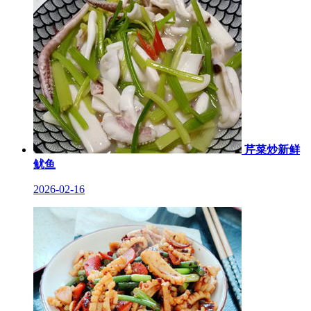
芹菜炒新鲜
鱿鱼
2026-02-16