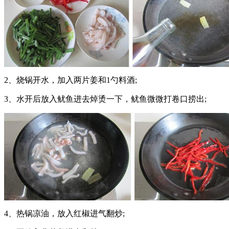
2、烧锅开水，加入两片姜和1勺料酒;
3、水开后放入鱿鱼进去焯烫一下，鱿鱼微微打卷口捞出;
4、热锅凉油，放入红椒进气翻炒;