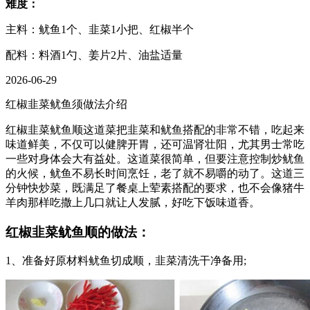
难度：
主料：鱿鱼1个、韭菜1小把、红椒半个
配料：料酒1勺、姜片2片、油盐适量
2026-06-29
红椒韭菜鱿鱼须做法介绍
红椒韭菜鱿鱼顺这道菜把韭菜和鱿鱼搭配的非常不错，吃起来
味道鲜美，不仅可以健脾开胃，还可温肾壮阳，尤其男士常吃
一些对身体会大有益处。这道菜很简单，但要注意控制炒鱿鱼
的火候，鱿鱼不易长时间烹饪，老了就不易嚼的动了。这道三
分钟快炒菜，既满足了餐桌上荤素搭配的要求，也不会像猪牛
羊肉那样吃撒上几口就让人发腻，好吃下饭味道香。
红椒韭菜鱿鱼顺的做法：
1、准备好原材料鱿鱼切成顺，韭菜清洗干净备用;