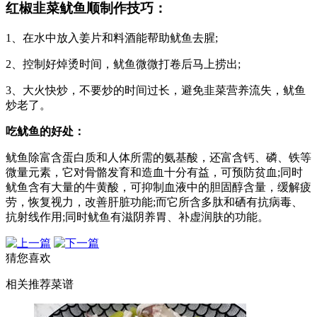
红椒韭菜鱿鱼顺制作技巧：
1、在水中放入姜片和料酒能帮助鱿鱼去腥;
2、控制好焯烫时间，鱿鱼微微打卷后马上捞出;
3、大火快炒，不要炒的时间过长，避免韭菜营养流失，鱿鱼
炒老了。
吃鱿鱼的好处：
鱿鱼除富含蛋白质和人体所需的氨基酸，还富含钙、磷、铁等
微量元素，它对骨骼发育和造血十分有益，可预防贫血;同时
鱿鱼含有大量的牛黄酸，可抑制血液中的胆固醇含量，缓解疲
劳，恢复视力，改善肝脏功能;而它所含多肽和硒有抗病毒、
抗射线作用;同时鱿鱼有滋阴养胃、补虚润肤的功能。
猜您喜欢
相关推荐菜谱