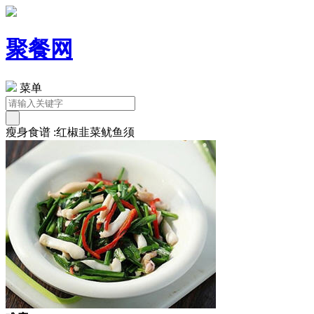
聚餐网
菜单
瘦身食谱 :红椒韭菜鱿鱼须