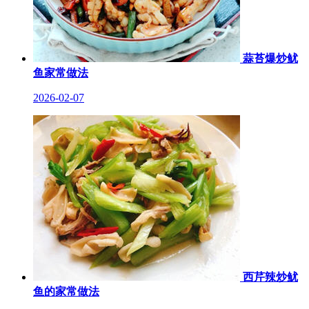
蒜苔爆炒鱿
鱼家常做法
2026-02-07
西芹辣炒鱿
鱼的家常做法