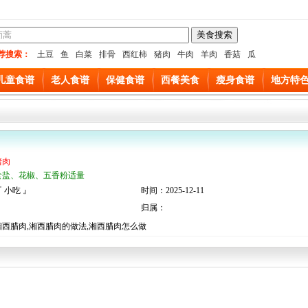
荐搜索：
土豆
鱼
白菜
排骨
西红柿
猪肉
牛肉
羊肉
香菇
瓜
儿童食谱
老人食谱
保健食谱
西餐美食
瘦身食谱
地方特
猪肉
食盐、花椒、五香粉适量
 小吃 』
时间：2025-12-11
归属：
西腊肉,湘西腊肉的做法,湘西腊肉怎么做