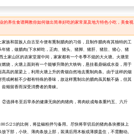
业的养生食谱网教你如何做出简单好吃的家常菜及地方特色小吃，美食视
土家族和苗族人自古至今便有熏制腊肉的习俗，且制作腊肉有其独特的工
杀年猪，做腊肉(下水鲜吃，正肉、猪头、猪脚、猪肝、猪肚、猪心、猪
湘西土家山区的农家堂屋中间，家家都有一个冬季不熄的大火塘。火塘里
在燃烧，火塘上面则有一个能够升降的大铁钩，悬挂着鼎锅或水壶，用于
面高高的屋梁上，利用火塘上升的青烟自然地去熏制肉条。由于这样的烟
树蔸或树桩不少都有特殊的香味，故这样熏制出的腊肉虽其貌不扬，但其
，齿颊留香而深受消费者的青睐。
量。②选择冬至后宰杀的健康无病的肉猪肉，将肉砍成每条重约五、六斤
00∶5∶2∶1的比例，将盐椒粉拌匀备用。尽快将宰切后的猪肉条块擦抹上
条放下部，小块、薄肉条放上部，装满后用木板或薄膜盖住，不需翻动。