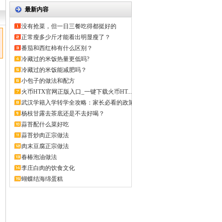
最新内容
没有抢菜，但一日三餐吃得都挺好的
正常瘦多少斤才能看出明显瘦了？
番茄和西红柿有什么区别？
冷藏过的米饭热量更低吗?
冷藏过的米饭能减肥吗？
小包子的做法和配方
火币HTX官网正版入口_一键下载火币HT...
武汉学籍入学转学全攻略：家长必看的政策
解...
杨枝甘露去茶底还是不去好喝？
蒜苔配什么菜好吃
蒜苔炒肉正宗做法
肉末豆腐正宗做法
春椿泡油做法
李庄白肉的饮食文化
蝴蝶结海绵蛋糕