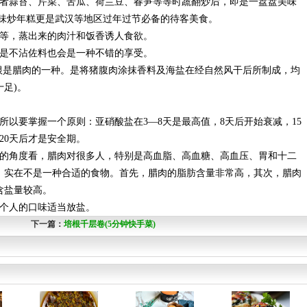
或者蒜苔、芹菜、苦瓜、荷兰豆、春笋等等时蔬翻炒后，即是一盘盘美味
腊味炒年糕更是武汉等地区过年过节必备的待客美食。
鸭等，蒸出来的肉汁和饭香诱人食欲。
就是不沾佐料也会是一种不错的享受。
培根是腊肉的一种。是将猪腹肉涂抹香料及海盐在经自然风干后所制成，均
足)。
所以要掌握一个原则：亚硝酸盐在3—8天是最高值，8天后开始衰减，15
20天后才是安全期。
康的角度看，腊肉对很多人，特别是高血脂、高血糖、高血压、胃和十二
，实在不是一种合适的食物。首先，腊肉的脂肪含量非常高，其次，腊肉
含盐量较高。
据个人的口味适当放盐。
下一篇：
培根千层卷(5分钟快手菜)