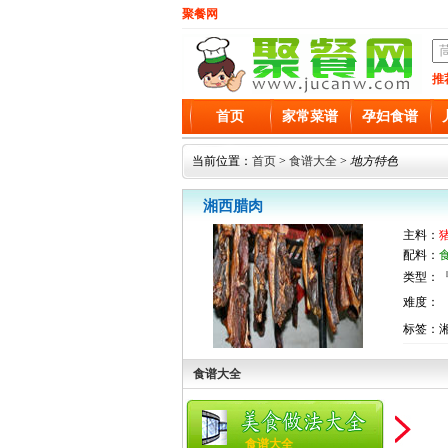
聚餐网
推
首页
家常菜谱
孕妇食谱
当前位置：
首页
>
食谱大全
>
地方特色
湘西腊肉
主料：
配料：
类型：『
难度：
标签：湘
食谱大全
食谱大全