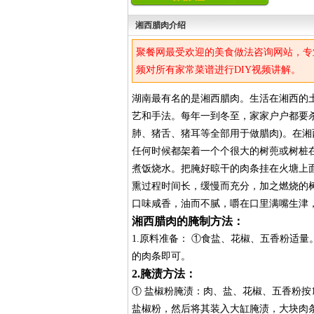
湘西腊肉介绍
聚餐网最受欢迎的美食做法咨询网站，专
频对所有家常菜谱进行DIY视频讲解。
湖南最有名的是湘西腊肉。生活在湘西的
艺和手法。每年一到冬至，家家户户都要
肺、猪舌、猪耳等全部用于做腊肉)。在
任何时候都架着一个个很大的树蔸或树桩
煮饭烧水。把腌好晾干的肉条挂在火塘上
熏过程时间长，缓慢而充分，加之燃烧的
口味咸香，油而不腻，嚼在口里满嘴生津
湘西腊肉的腌制方法：
1.原料准备： ①食盐、花椒、五香粉适
的肉条即可。
2.腌渍方法：
① 盐椒粉腌渍：肉、盐、花椒、五香粉按1
盐椒粉，然后将其装入大缸腌渍，大块肉