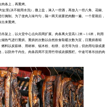
粘在肉条上，再熏烤。
大缸里(决不能用水洗)，撒上盐，淋入一些酒，再放入一些八角、花椒、
进行腌制。为了使肉入味均匀，隔一两天就要把肉翻一遍。一个星期后，
取出来熏烤。
吊架上，以火堂中心点向四周扩展。肉条离火堂高1.2米～1.6米，利用
生烟热气进行熏烘。熏烘的次数以自然炊食取暖次数为宜，日熏烘夜晾
天，燃料以炭薪林、用材林、锯木粉、枯饼、谷壳等为佳，切勿用垃圾或废
急，以防外干内生。肉条四周不宜用竹帘或农膜围栏。中途可将吊挂的肉