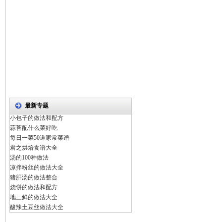
最新专题
小包子的做法和配方
蒜苔配什么菜好吃
每日一菜50道家常菜谱
君之烘焙食谱大全
汤的100种做法
凉拌粉丝的做法大全
猪肝汤的做法整合
烧饼的做法和配方
地三鲜的做法大全
酸辣土豆丝做法大全