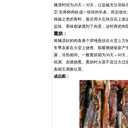
腌渍时间为20天～30天，让盐椒充分溶
② 先将鲜肉砍成一块块的长条，然后放在
辣椒之类的香料，最后用大石块压在上面
盐味、香味都渗透到了肉里，这时再把肉
熏烘：
将腌渍好的肉条逐个穿绳悬挂在火堂上方的
冬季农家在火堂上烧煮、取暖燃烧柴薪产
露，冷热相间。一般熏烘期为30天～60
纸屑、农膜烧熏。熏烘时火苗不宜过大过
条相互调换位置。
成品图：