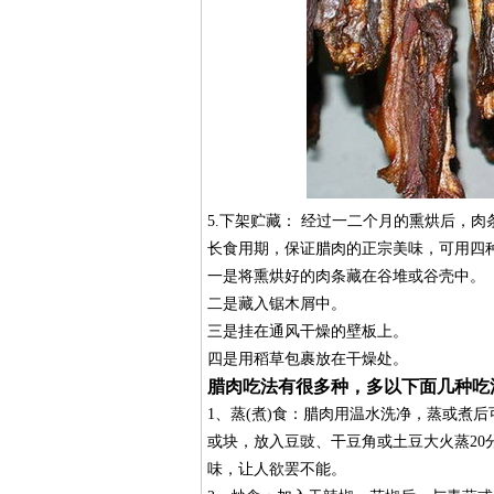
5.下架贮藏： 经过一二个月的熏烘后，
长食用期，保证腊肉的正宗美味，可用四
一是将熏烘好的肉条藏在谷堆或谷壳中。
二是藏入锯木屑中。
三是挂在通风干燥的壁板上。
四是用稻草包裹放在干燥处。
腊肉吃法有很多种，多以下面几种吃
1、蒸(煮)食：腊肉用温水洗净，蒸或煮
或块，放入豆豉、干豆角或土豆大火蒸2
味，让人欲罢不能。