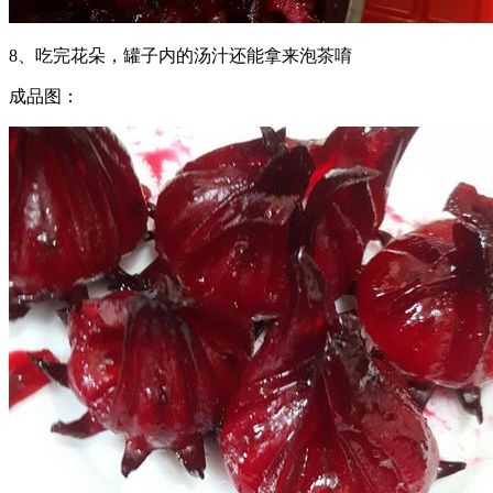
8、吃完花朵，罐子内的汤汁还能拿来泡茶唷
成品图：