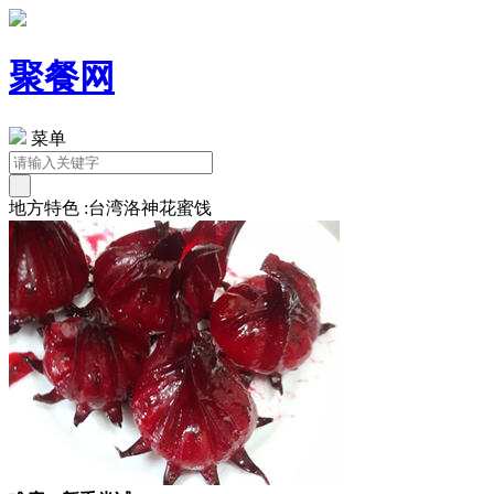
聚餐网
菜单
地方特色 :台湾洛神花蜜饯