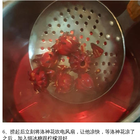
6、捞起后立刻将洛神花吹电风扇，让他凉快，等洛神花凉了
之后，加入细冰糖跟柠檬混好