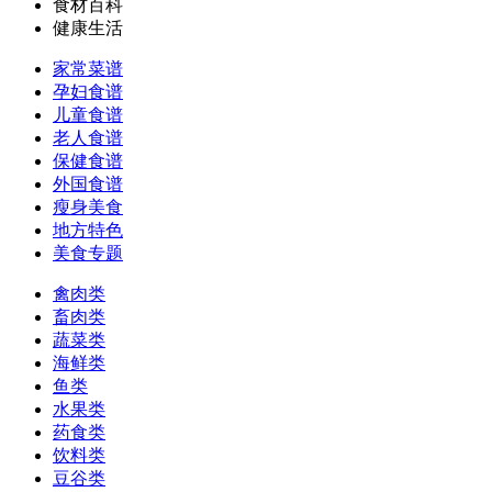
食材百科
健康生活
家常菜谱
孕妇食谱
儿童食谱
老人食谱
保健食谱
外国食谱
瘦身美食
地方特色
美食专题
禽肉类
畜肉类
蔬菜类
海鲜类
鱼类
水果类
药食类
饮料类
豆谷类