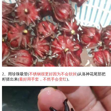
2、用珍珠吸管(
不锈钢很更好因为不会软掉
)从洛神花尾部把
籽搓出来(
最好用手套，不然手会变红
)。