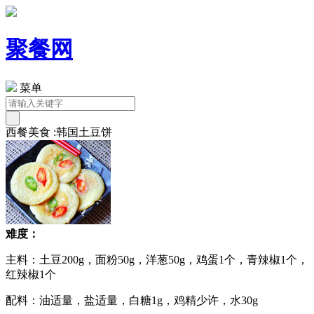
聚餐网
菜单
西餐美食 :韩国土豆饼
难度：
主料：土豆200g，面粉50g，洋葱50g，鸡蛋1个，青辣椒1个，
红辣椒1个
配料：油适量，盐适量，白糖1g，鸡精少许，水30g