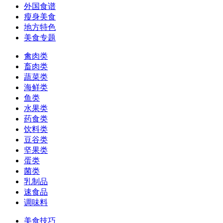
外国食谱
瘦身美食
地方特色
美食专题
禽肉类
畜肉类
蔬菜类
海鲜类
鱼类
水果类
药食类
饮料类
豆谷类
坚果类
蛋类
菌类
乳制品
速食品
调味料
美食技巧