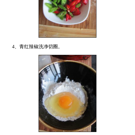
4、青红辣椒洗净切圈。