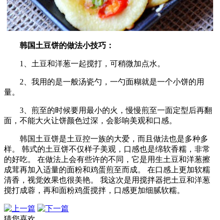
韩国土豆饼的做法小技巧：
1、土豆和洋葱一起搅打，可稍微加点水。
2、我用的是一般汤瓷勺，一勺面糊就是一个小饼的用
量。
3、煎至的时候要用最小的火，慢慢煎至一面定型后再翻
面，不能大火让饼颜色过深，会影响美观和口感。
韩国土豆饼是土豆控一族的大爱，而且做法也是多种多
样。 韩式的土豆饼不仅样子美观，口感也是绵软香糯，非常
的好吃。 在做法上会有些许的不同，它是用生土豆和洋葱擦
成茸再加入适量的面粉和鸡蛋煎至而成。 在口感上更加软糯
清香，视觉效果也很美艳。 我这次是用搅拌器把土豆和洋葱
搅打成蓉，再和面粉鸡蛋搅拌，口感更加细腻软糯。
猜您喜欢