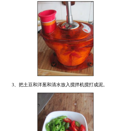
3、把土豆和洋葱和清水放入搅拌机搅打成泥。