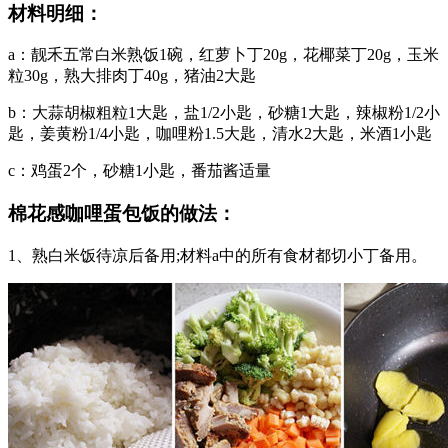
材料明细：
a：靓禾五常白米熟饭1碗，红萝卜丁20g，花椰菜丁20g，玉米
粒30g，熟大排肉丁40g，猪油2大匙
b：大蒜胡椒粗粒1大匙，盐1/2小匙，砂糖1大匙，辣椒粉1/2小
匙，姜黄粉1/4小匙，咖哩粉1.5大匙，清水2大匙，米酒1小匙
c：鸡蛋2个，砂糖1小匙，番茄酱适量
棉花感咖哩蛋包饭的做法：
1、熟白米饭待凉后备用;材料a中的所有食材都切小丁备用。