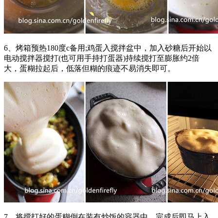
6、烤箱预热180度c备用;鸡蛋入搅拌盆中，加入砂糖后开始以
电动搅拌器搅打(也可用手持打蛋器)持续搅打至膨胀约2倍
大，蛋糊拉起后，低落但糊的痕迹不易消失即可。
7、将搅打好的蛋糊倒在装有炒饭的容器中，完成后即马上入