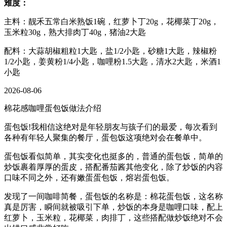
难度：
主料：靓禾五常白米熟饭1碗，红萝卜丁20g，花椰菜丁20g，
玉米粒30g，熟大排肉丁40g，猪油2大匙
配料：大蒜胡椒粗粒1大匙，盐1/2小匙，砂糖1大匙，辣椒粉
1/2小匙，姜黄粉1/4小匙，咖哩粉1.5大匙，清水2大匙，米酒1
小匙
2026-08-06
棉花感咖哩蛋包饭做法介绍
蛋包饭!我相信这绝对是年轻朋友与孩子们的最爱，每次看到
各种有年轻人聚集的餐厅，蛋包饭这项绝对会在餐单中。
蛋包饭看似简单，其实变化也挺多的，普通的蛋包饭，简单的
炒饭裹着厚厚的蛋皮，搭配番茄酱其他变化，除了炒饭的内容
口味不同之外，还有嫩蛋蛋包饭，熔岩蛋包饭。
发现了一间咖啡简餐，蛋包饭的名称是：棉花蛋包饭，这名称
真是厉害，瞬间就被吸引下单，炒饭的本身是咖哩口味，配上
红萝卜，玉米粒，花椰菜，肉排丁，这些搭配做炒饭绝对不会