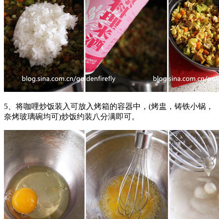
5、将咖哩炒饭装入可放入烤箱的容器中，(烤盅，铸铁小锅，
奈烤玻璃碗均可)炒饭约装八分满即可。