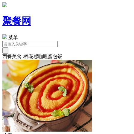
聚餐网
菜单
西餐美食 :棉花感咖哩蛋包饭