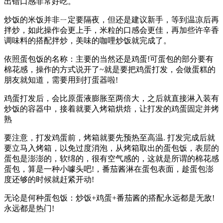
出错口感非常好吃。
炒饭的米饭并非ㄧ定要隔夜，但还是建议新手，等到温凉后再
拌炒，如此操作会更上手，米粒的口感会更佳，再加些许辛香
调味料的搭配拌炒，美味的咖哩炒饭就完成了。
依照蛋包饭的名称：主要的当然还是鸡蛋!可蛋包的部分要有
棉花感，操作的方式说开了~就是要把鸡蛋打发，会做蛋糕的
朋友就知道，需要用到打蛋器啦!
鸡蛋打发后，会比原蛋液膨胀至两倍大，之后就直接淋入装有
炒饭的容器中，接着就要入烤箱烘焙，让打发的鸡蛋固定并烤
熟
要注意，打发鸡蛋前，烤箱就要先预热至高温. 打发完成后就
要立马入烤箱，以免过度消泡，从烤箱取出的蛋包饭，表层的
蛋包是澎澎的，软绵的，很有空气感的，这就是所谓的棉花感
蛋包，算是一种小噱头吧!，番茄酱淋在蛋包表面，趁蛋包澎
度还够的时候就赶紧开动!
无论是何种蛋包饭：炒饭+鸡蛋+番茄酱的搭配永远都是无敌!
永远都是热门!