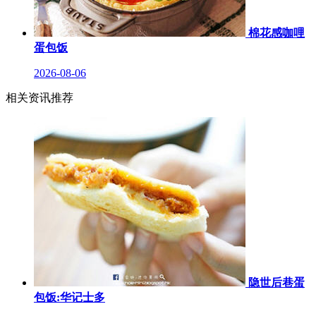
棉花感咖哩
蛋包饭
2026-08-06
相关资讯推荐
隐世后巷蛋
包饭:华记士多