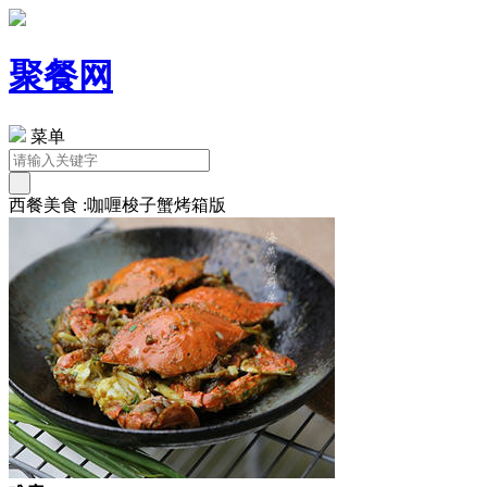
聚餐网
菜单
西餐美食 :咖喱梭子蟹烤箱版