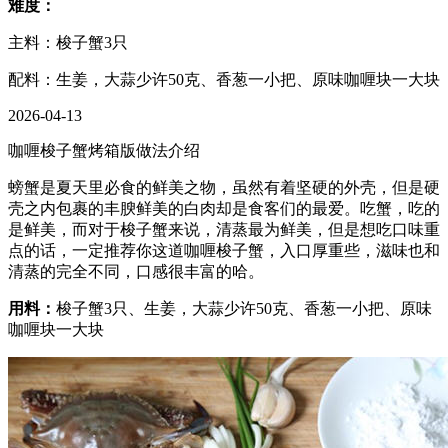
难度：
主料：梭子蟹3只
配料：生姜，大蒜少许50克、香葱一小把、原味咖喱块一大块
2026-04-13
咖喱梭子蟹烤箱版做法介绍
螃蟹是夏天里必食的鲜美之物，虽然有着坚硬的外壳，但是硬
壳之内包裹的丰腴鲜美的白肉却是食客们的最爱。吃蟹，吃的
是鲜美，而对于梭子蟹来说，清蒸最为鲜美，但是想吃口味重
点的话，一定推荐你这道咖喱梭子蟹，入口厚重些，滋味也和
清蒸的完全不同，口感很丰富的哈。
用料：
梭子蟹3只、生姜，大蒜少许50克、香葱一小把、原味
咖喱块一大块