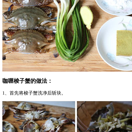
咖喱梭子蟹的做法：
1、首先将梭子蟹洗净后斩块。