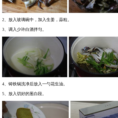
2、放入玻璃碗中，加入生姜，蒜粒。
3、调入少许白酒拌匀。
4、铸铁锅洗净后放入一勺花生油。
5、放入切好的葱白段。