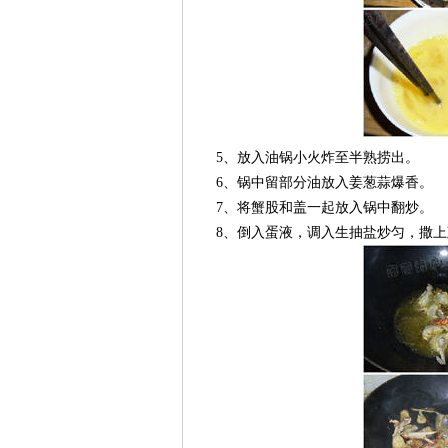
5、放入油锅小火炸至半熟捞出。
6、锅中留部分油放入姜葱蒜爆香。
7、将蟹股和盖一起放入锅中翻炒。
8、倒入蛋液，调入生抽盐炒匀，撒上