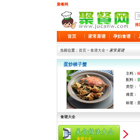
聚餐网
推
首页
家常菜谱
孕妇食谱
当前位置：
首页
>
食谱大全
>
家常菜谱
蛋炒梭子蟹
主料：
配料：
类型：『
难度：
标签：
食谱大全
食谱大全