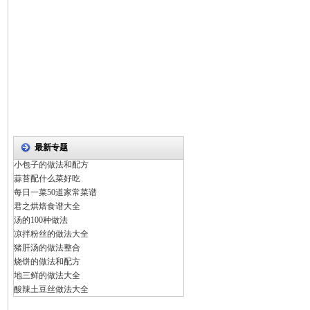
最新专题
小包子的做法和配方
蒜苔配什么菜好吃
每日一菜50道家常菜谱
君之烘焙食谱大全
汤的100种做法
凉拌粉丝的做法大全
猪肝汤的做法整合
烧饼的做法和配方
地三鲜的做法大全
酸辣土豆丝做法大全