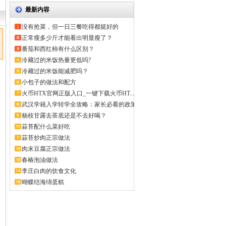
最新内容
没有抢菜，但一日三餐吃得都挺好的
正常瘦多少斤才能看出明显瘦了？
番茄和西红柿有什么区别？
冷藏过的米饭热量更低吗?
冷藏过的米饭能减肥吗？
小包子的做法和配方
火币HTX官网正版入口_一键下载火币HT...
武汉学籍入学转学全攻略：家长必看的政策
解...
杨枝甘露去茶底还是不去好喝？
蒜苔配什么菜好吃
蒜苔炒肉正宗做法
肉末豆腐正宗做法
春椿泡油做法
李庄白肉的饮食文化
蝴蝶结海绵蛋糕