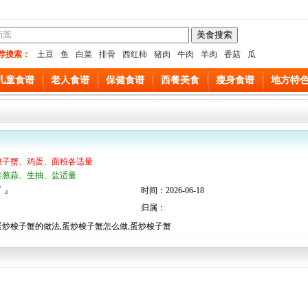
荐搜索：
土豆
鱼
白菜
排骨
西红柿
猪肉
牛肉
羊肉
香菇
瓜
儿童食谱
老人食谱
保健食谱
西餐美食
瘦身食谱
地方特
梭子蟹、鸡蛋、面粉各适量
姜葱蒜、生抽、盐适量
 』
时间：2026-06-18
归属：
蛋炒梭子蟹的做法,蛋炒梭子蟹怎么做,蛋炒梭子蟹