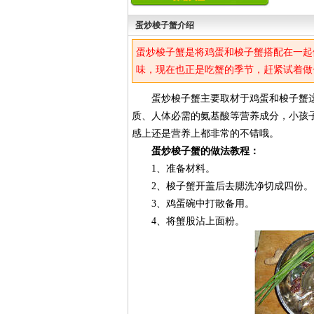
蛋炒梭子蟹介绍
蛋炒梭子蟹是将鸡蛋和梭子蟹搭配在一起
味，现在也正是吃蟹的季节，赶紧试着做
蛋炒梭子蟹主要取材于鸡蛋和梭子蟹这
质、人体必需的氨基酸等营养成分，小孩
感上还是营养上都非常的不错哦。
蛋炒梭子蟹的做法教程：
1、准备材料。
2、梭子蟹开盖后去腮洗净切成四份。
3、鸡蛋碗中打散备用。
4、将蟹股沾上面粉。