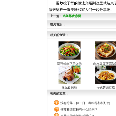
蛋炒梭子蟹的做法介绍到这里就结束了
做来这样一道美味和家人们一起分享吧。
上一篇：
鸡丝荞麦凉面
猜您喜欢：
相关的食谱：
蒜苔炒肉正宗做法
肉末豆腐正宗做
奥尔良烤鸭
杏鲍菇焖豆腐
相关的文章：
没有抢菜，但一日三餐吃得都挺好的
番茄和西红柿有什么区别？