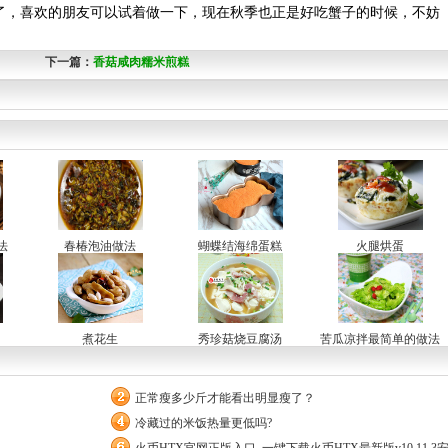
，喜欢的朋友可以试着做一下，现在秋季也正是好吃蟹子的时候，不妨
下一篇：
香菇咸肉糯米煎糕
法
春椿泡油做法
蝴蝶结海绵蛋糕
火腿烘蛋
煮花生
秀珍菇烧豆腐汤
苦瓜凉拌最简单的做法
正常瘦多少斤才能看出明显瘦了？
冷藏过的米饭热量更低吗?